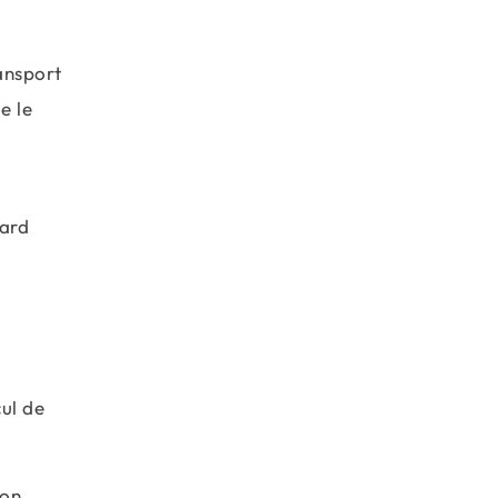
ansport
e le
dard
cul de
ion