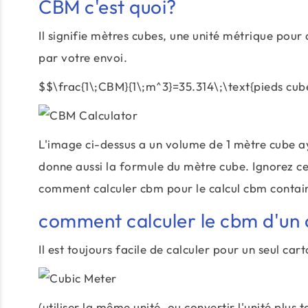
CBM c'est quoi?
Il signifie mètres cubes, une unité métrique pour 
par votre envoi.
$$\frac{1\;CBM}{1\;m^3}=35.314\;\text{pieds cub
L'image ci-dessus a un volume de 1 mètre cube ay
donne aussi la formule du mètre cube. Ignorez ce
comment calculer cbm pour le calcul cbm contai
comment calculer le cbm d'un c
Il est toujours facile de calculer pour un seul ca
(utiliser la même unité, ou convertir l'unité plus t