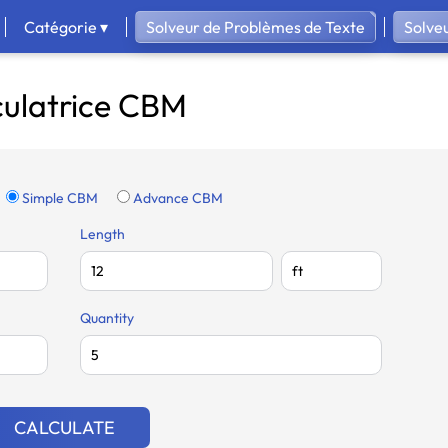
Catégorie ▾
Solveur de Problèmes de Texte
Solve
culatrice CBM
Simple CBM
Advance CBM
Length
Quantity
CALCULATE