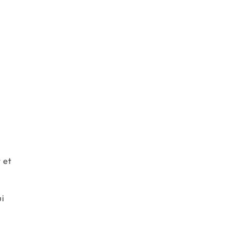
 et
ui