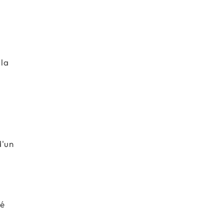
 la
d'un
té