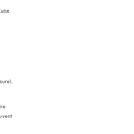
'une
sure).
dre
euvent