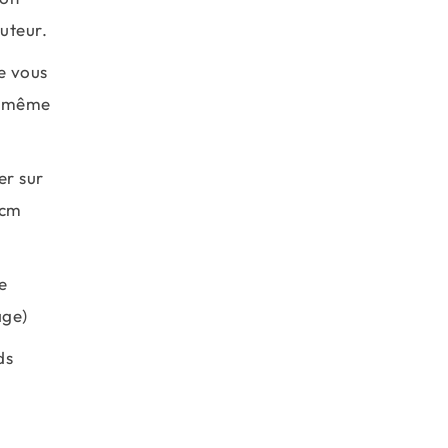
uteur.
e vous
e même
er sur
 cm
e
age)
ds