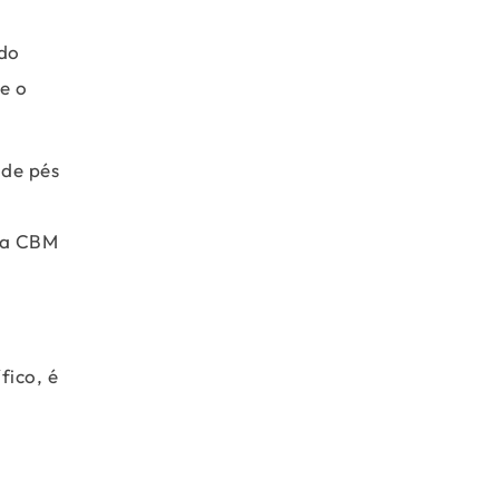
ndo
e o
 de pés
ora CBM
fico, é