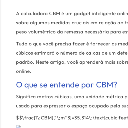
A calculadora CBM é um gadget inteligente onlin
sobre algumas medidas cruciais em relação ao t
peso volumétrico da remessa necessária para est
Tudo o que você precisa fazer é fornecer as med
cúbicos estimará o número de caixas de um det
padrão. Neste artigo, você aprenderá mais sobr
online.
O que se entende por CBM?
Significa metros cúbicos, uma unidade métrica p
usado para expressar o espaço ocupado pela su
$$\frac{1\;CBM}{1\;m^3}=35.314\;\text{cubic fee