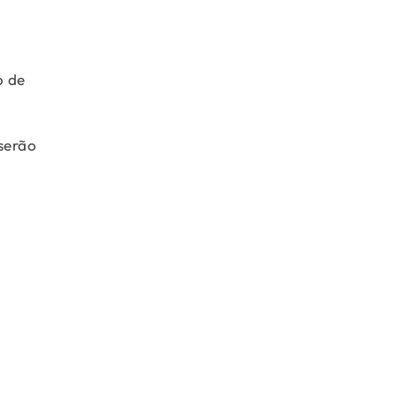
o de
serão