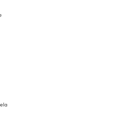
e
ela