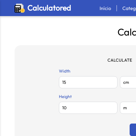
Calculatored
Início
Categ
Cal
CALCULATE
Width
Height