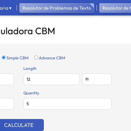
oria ▾
Resolutor de Problemas de Texto
Resolutor de
culadora CBM
Simple CBM
Advance CBM
Length
Quantity
CALCULATE