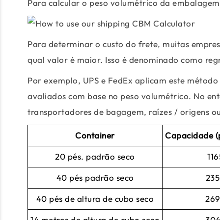
Para calcular o peso volumétrico da embalagem,
Para determinar o custo do frete, muitas empre
qual valor é maior. Isso é denominado como reg
Por exemplo, UPS e FedEx aplicam este método
avaliados com base no peso volumétrico. No en
transportadores de bagagem, raízes / origens ou
Container
Capacidade (p
20 pés. padrão seco
116
40 pés padrão seco
23
40 pés de altura de cubo seco
26
14 metros de altura de cubo seco
30