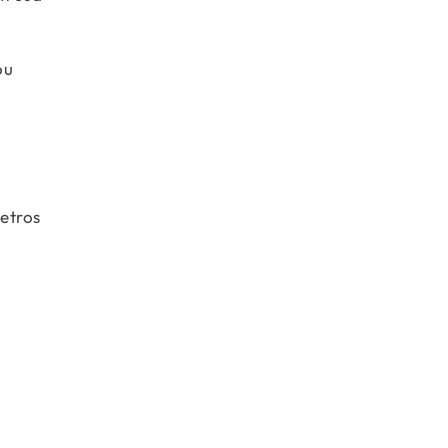
ou
a
etros