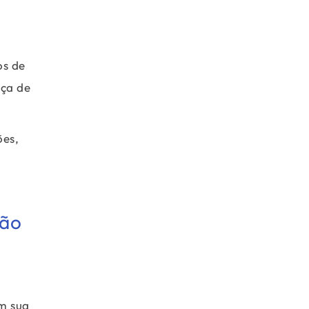
os de
nça de
ões,
ção
m sua