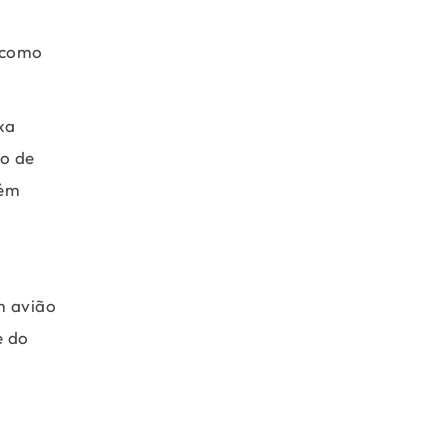
s como
xa
so de
bém
m avião
e do