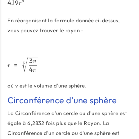
3
4.19
4.19r^3
r
En réorganisant la formule donnée ci-dessus,
vous pouvez trouver le rayon :
r\;=\;\sqrt[3]{\frac{3v}
3
v
=
3
r
4
π
où v est le volume d'une sphère.
Circonférence d'une sphère
La Circonférence d'un cercle ou d'une sphère est
égale à 6,2832 fois plus que le Rayon. La
Circonférence d'un cercle ou d'une sphère est