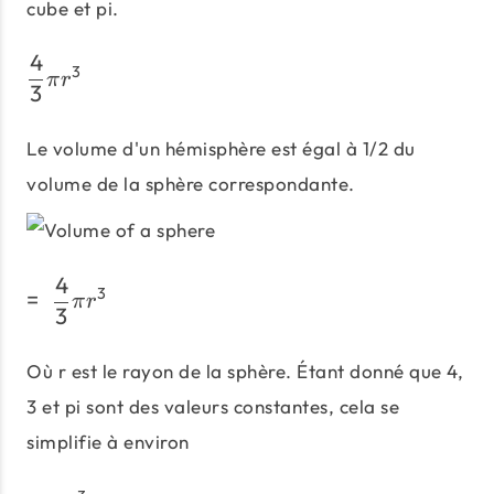
cube et pi.
4
\frac {4}{3} πr^3
3
π
r
3
Le volume d'un hémisphère est égal à 1/2 du
volume de la sphère correspondante.
4
=\;\frac {4}{3} πr^3
3
=
π
r
3
Où r est le rayon de la sphère. Étant donné que 4,
3 et pi sont des valeurs constantes, cela se
simplifie à environ