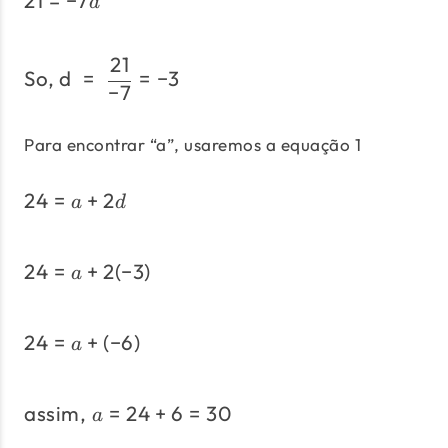
21
=
−
7
21=-7d
d
21
\text{So, d}\;=\;\frac{2
So, d
=
=
−
3
−
7
Para encontrar “a”, usaremos a equação 1
24
=
+
2
24=a+2d
a
d
24
=
+
2
(
−
3
)
24=a+2(-3)
a
24
=
+
(
−
6
)
24=a+(-6)
a
assim,
=
24
+
6
=
30
\text{assim,}\;a=24+6
a