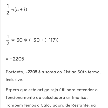
1
\frac{1}{2}\;n(a + l)
(
+
)
n
a
l
2
1
\frac{1}{2}*30*(-30+(-11
∗
30
∗
(
−
30
+
(
−
117
))
2
=
−
2205
=-2205
Portanto,
-2205
é a soma do 21st ao 50th termo,
inclusive.
Espero que este artigo seja útil para entender o
funcionamento da calculadora aritmética.
Também temos a Calculadora de Restante, na