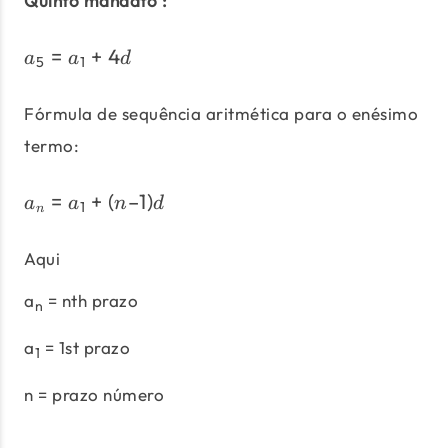
Quinto mandato :
=
+
4
a_5 = a_1 + 4d
a
a
d
5
1
Fórmula de sequência aritmética para o enésimo
termo:
=
+
(
–1
)
a_n = a_1 + (n – 1 ) d
a
a
n
d
1
n
Aqui
a
= nth prazo
n
a
= 1st prazo
1
n = prazo número