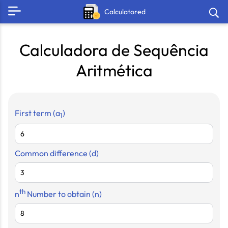
Calculatored
Calculadora de Sequência
Aritmética
First term
(a
)
1
Common difference
(d)
th
n
Number to obtain
(n)