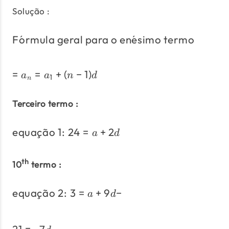
Solução :
F
o
ˊ
rmula geral para o en
\text{Fórmula geral p
e
ˊ
simo termo
=
=
+
(
−
1
)
= a_n =a_1+(n-1)d
a
a
n
d
1
n
Terceiro termo :
equa
c
¸
a
˜
o 1:
24
=
+
2
\text{equação 1:}\;24=
a
d
th
10
termo :
equa
c
¸
a
˜
o 2:
3
=
+
9
\text{equação 2:}\;3=
−
a
d