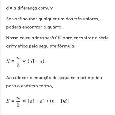
d = a diferença comum
Se você souber qualquer um dos três valores,
poderá encontrar o quarto.
Nossa calculadora será útil para encontrar a série
aritmética pela seguinte fórmula.
n
S = \frac{n}{2} * (a1 + a)
=
∗
(
1
+
)
S
a
a
2
Ao colocar a equação de sequência aritmética
para o enésimo termo,
n
S = \frac{n}{2} * [ a1 + a1
=
∗
[
1
+
1
+
(
−
1
)
]
S
a
a
n
d
2