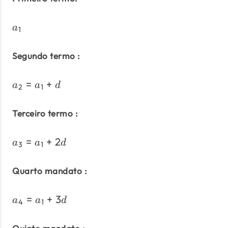
a_1
a
1
Segundo termo :
=
+
a_2 = a_1 + d
a
a
d
2
1
Terceiro termo :
=
+
2
a_3 = a_1 + 2d
a
a
d
3
1
Quarto mandato :
=
+
3
a_4 = a_1 + 3d
a
a
d
4
1