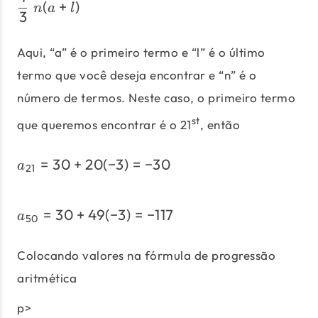
\frac{1}{3}\;n(a+l)
(
+
)
n
a
l
3
Aqui, “a” é o primeiro termo e “l” é o último
termo que você deseja encontrar e “n” é o
número de termos. Neste caso, o primeiro termo
st
que queremos encontrar é o 21
, então
=
30
+
20
(
−
3
)
=
−
30
a_{21} = 30 + 20 (-3) = -
a
21
=
30
+
49
(
−
3
)
=
−
117
a_{50} = 30 + 49 (-3) = -
a
50
Colocando valores na fórmula de progressão
aritmética
p>