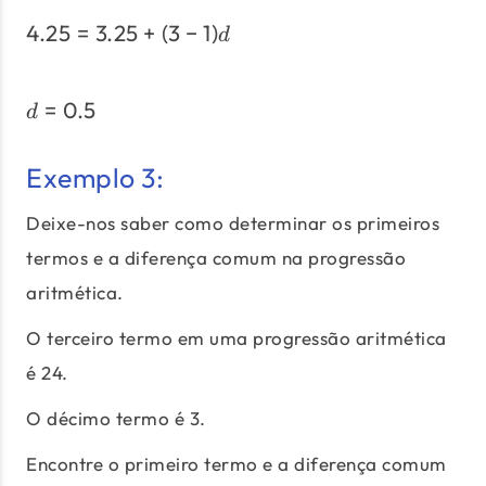
4.25
=
3.25
+
(
3
−
1
)
4.25=3.25+(3-1)d
d
=
0.5
d=0.5
d
Exemplo 3:
Deixe-nos saber como determinar os primeiros
termos e a diferença comum na progressão
aritmética.
O terceiro termo em uma progressão aritmética
é 24.
O décimo termo é 3.
Encontre o primeiro termo e a diferença comum