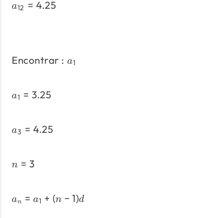
=
4.25
a_{12} = 4.25
a
12
Encontrar :
\text{Encontrar :}\;a_1
a
1
=
3.25
a_1=3.25
a
1
=
4.25
a_3=4.25
a
3
=
3
n=3
n
=
+
(
−
1
)
a_n=a_1+(n-1)d
a
a
n
d
1
n