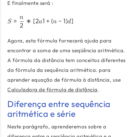
E finalmente será :
n
S = \frac{n}{2} * [ 2a1 + (
=
∗
[
2
1
+
(
−
1
)
]
S
a
n
d
2
Agora, esta fórmula fornecerá ajuda para
encontrar a soma de uma seqüência aritmética.
A fórmula da distância tem conceitos diferentes
da fórmula da sequência aritmética. para
aprender equação de fórmula à distância, use
Calculadora de fórmula de distância
.
Diferença entre sequência
aritmética e série
Neste parágrafo, aprenderemos sobre a
diferença entre a seqüência aritmética e a