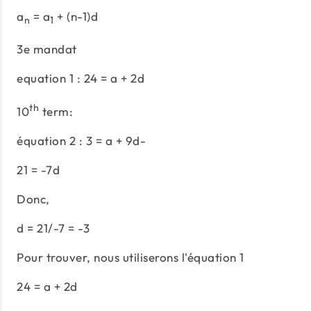
a
= a
+ (n-1)d
n
1
3e mandat
equation 1 : 24 = a + 2d
th
10
term:
équation 2 : 3 = a + 9d-
21 = -7d
Donc,
d = 21/-7 = -3
Pour trouver, nous utiliserons l'équation 1
24 = a + 2d