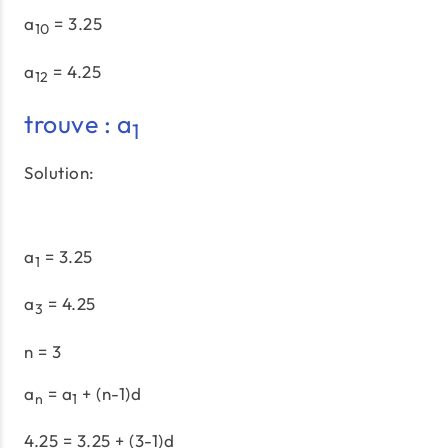
a
= 3.25
10
a
= 4.25
12
trouve : a
1
Solution:
a
= 3.25
1
a
= 4.25
3
n = 3
a
= a
+ (n-1)d
n
1
4.25 = 3.25 + (3-1)d