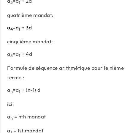
a
=a
+ 2d
3
1
quatrième mandat:
a
=a
+ 3d
4
1
cinquième mandat:
a
=a
+ 4d
5
1
Formule de séquence arithmétique pour le nième
terme :
a
=a
+ (n-1) d
n
1
ici;
a
= nth mandat
n
a
= 1st mandat
1