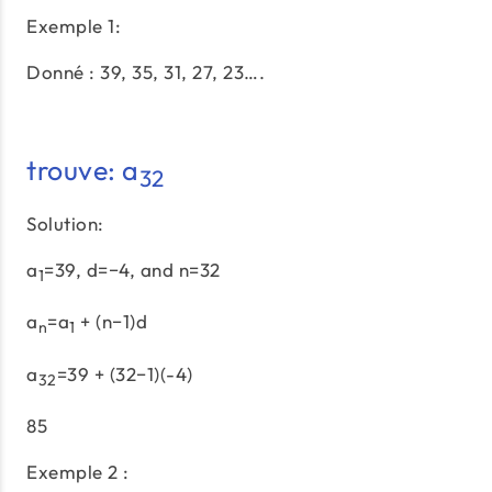
Exemple 1:
Donné : 39, 35, 31, 27, 23….
trouve: a
32
Solution:
a
=39, d=−4, and n=32
1
a
=a
+ (n−1)d
n
1
a
=39 + (32−1)(-4)
32
85
Exemple 2 :