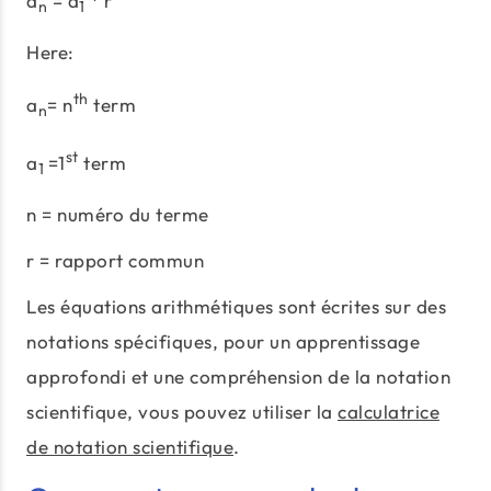
n
1
Here:
th
a
= n
term
n
st
a
=1
term
1
n = numéro du terme
r = rapport commun
Les équations arithmétiques sont écrites sur des
notations spécifiques, pour un apprentissage
approfondi et une compréhension de la notation
scientifique, vous pouvez utiliser la
calculatrice
de notation scientifique
.