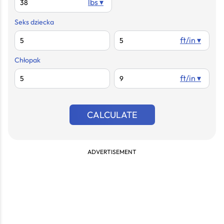
lbs ▾
Seks dziecka
ft/in ▾
Chłopak
ft/in ▾
CALCULATE
ADVERTISEMENT