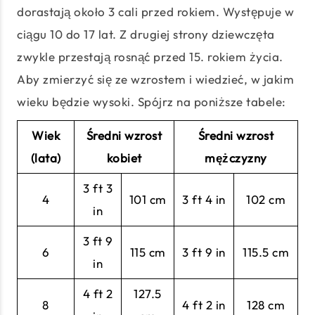
dorastają około 3 cali przed rokiem. Występuje w
ciągu 10 do 17 lat. Z drugiej strony dziewczęta
zwykle przestają rosnąć przed 15. rokiem życia.
Aby zmierzyć się ze wzrostem i wiedzieć, w jakim
wieku będzie wysoki. Spójrz na poniższe tabele:
Wiek
Średni wzrost
Średni wzrost
(lata)
kobiet
mężczyzny
3 ft 3
4
101 cm
3 ft 4 in
102 cm
in
3 ft 9
6
115 cm
3 ft 9 in
115.5 cm
in
4 ft 2
127.5
8
4 ft 2 in
128 cm