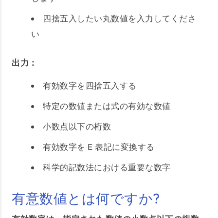
四捨五入したい丸数値を入力してくださ
い
出力：
有効数字を四捨五入する
特定の数値または式の有効な数値
小数点以下の桁数
有効数字を E 表記に変換する
科学的記数法における重要な数字
有意数値とは何ですか?