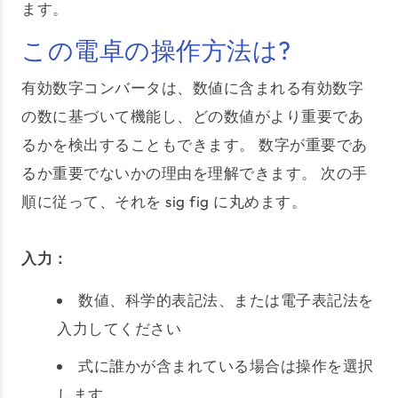
ます。
この電卓の操作方法は?
有効数字コンバータは、数値に含まれる有効数字
の数に基づいて機能し、どの数値がより重要であ
るかを検出することもできます。 数字が重要であ
るか重要でないかの理由を理解できます。 次の手
順に従って、それを sig fig に丸めます。
入力：
数値、科学的表記法、または電子表記法を
入力してください
式に誰かが含まれている場合は操作を選択
します