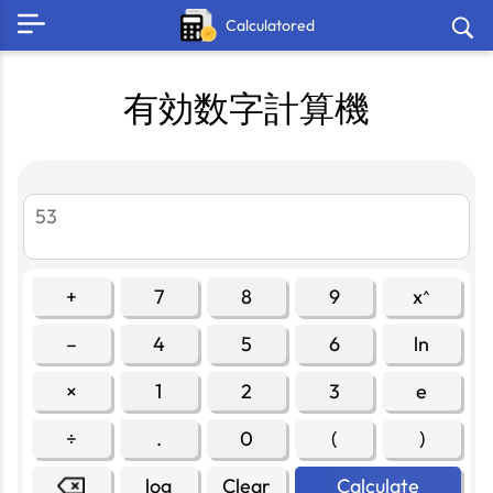
Calculatored
有効数字計算機
+
7
8
9
x
^
–
4
5
6
ln
×
1
2
3
e
÷
.
0
(
)
log
Clear
Calculate