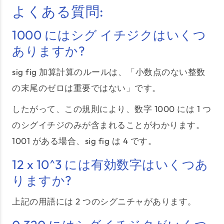
よくある質問:
1000 にはシグ イチジクはいくつ
ありますか?
sig fig 加算計算のルールは、「小数点のない整数
の末尾のゼロは重要ではない」です。
したがって、この規則により、数字 1000 には 1 つ
のシグイチジのみが含まれることがわかります。
1001 がある場合、sig fig は 4 です。
12 x 10^3 には有効数字はいくつあ
りますか?
上記の用語には 2 つのシグニチャがあります。