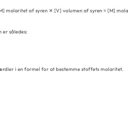
[M] molaritet af syren ✕ [V] volumen af ​​syren = [M] mola
 er således:
værdier i en formel for at bestemme stoffets molaritet.