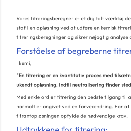
Vores titreringsberegner er et digitalt værktøj d
stof i en opløsning ved at udføre en kemisk titr
titreringsberegninger og sikrer nøjagtig analyse 
Forståelse af begreberne titre
I kemi,
"En titrering er en kvantitativ proces med tilsætn
ukendt opløsning, indtil neutralisering finder sted
Med enkle ord er titrering den bedste tilgang til a
normalt er angivet ved en farveændring. For at
titrantopløsningen opfylde de nødvendige krav.
Udtrykkene for titrering: