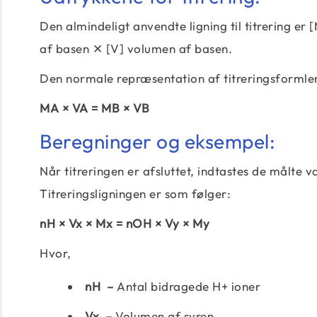
Den almindeligt anvendte ligning til titrering er 
af basen ✕ [V] volumen af ​​basen.
Den normale repræsentation af titreringsformlen
MA × VA = MB × VB
Beregninger og eksempel:
Når titreringen er afsluttet, indtastes de målte 
Titreringsligningen er som følger:
nH × Vx × Mx = nOH × Vy × My
Hvor,
nH –
Antal bidragede H+ ioner
Vx –
Volumen af ​​syren