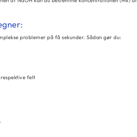
nen af ​​NaOH kan du bestemme koncentrationen (Mx) a
regner:
komplekse problemer på få sekunder. Sådan gør du:
respektive felt
r