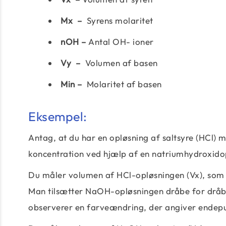
Mx –
Syrens molaritet
nOH –
Antal OH- ioner
Vy –
Volumen af ​​basen
Min –
Molaritet af basen
Eksempel:
Antag, at du har en opløsning af saltsyre (HCl) 
koncentration ved hjælp af en natriumhydroxido
Du måler volumen af ​​HCl-opløsningen (Vx), som du 
Man tilsætter NaOH-opløsningen dråbe for dråbe
observerer en farveændring, der angiver endepu