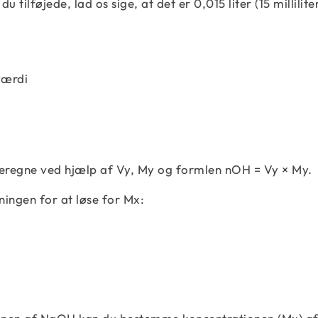
ilføjede, lad os sige, at det er 0,015 liter (15 milliliter
værdi
beregne ved hjælp af Vy, My og formlen nOH = Vy × My.
ingen for at løse for Mx: