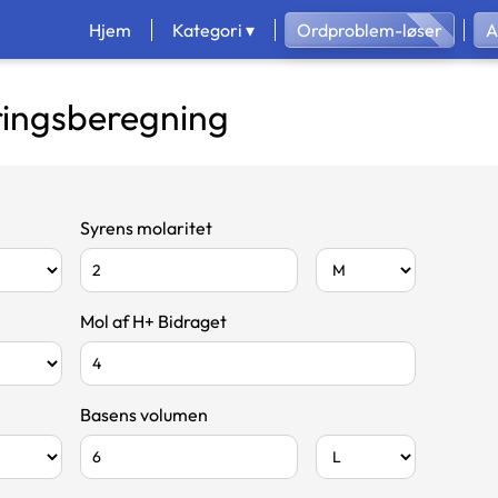
Hjem
Kategori ▾
Ordproblem-løser
A
ringsberegning
Syrens molaritet
Mol af H+ Bidraget
Basens volumen