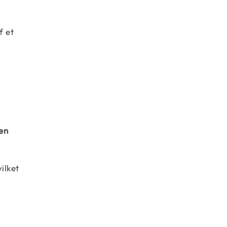
​​et
 en
ilket