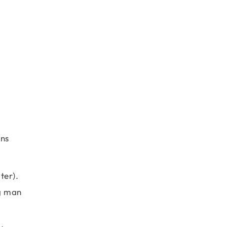
ens
ter).
og man