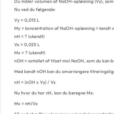
Du måler volumen af ​​NaOH-opløsning (Vy), som du t
Nu ved du følgende:
Vy = 0,015 L
My = koncentration af NaOH-opløsning = kendt 
nH = ? (ukendt)
Vx = 0,025 L
Mx = ? (ukendt)
nOH = antallet af tilsat mol NaOH, som du kan 
Med kendt nOH kan du omarrangere titreringslign
nH = (nOH x Vy) / Vx
Nu hvor du har nH, kan du beregne Mx:
Mx = nH/Vx