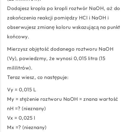
Dodajesz kropla po kropli roztwór NaOH, aż do
zakończenia reakcji pomiędzy HCl i NaOH i
obserwujesz zmianę koloru wskazującą na punkt
końcowy.
Mierzysz objętość dodanego roztworu NaOH
(Vy), powiedzmy, że wynosi 0,015 litra (15
mililitrów).
Teraz wiesz, co następuje:
Vy = 0,015 L
My = stężenie roztworu NaOH = znana wartość
nH =? (nieznany)
Vx = 0,025 l
Mx =? (nieznany)