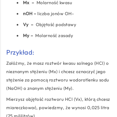
Mx –
Molarność kwasu
nOH –
liczba jonów OH-
Vy –
Objętość podstawy
My –
Molarność zasady
Przykład:
Załóżmy, że masz roztwór kwasu solnego (HCl) o
nieznanym stężeniu (Mx) i chcesz oznaczyć jego
stężenie za pomocą roztworu wodorotlenku sodu
(NaOH) o znanym stężeniu (My).
Mierzysz objętość roztworu HCl (Vx), którą chcesz
miareczkować, powiedzmy, że wynosi 0,025 litra
(25 mililitrów).