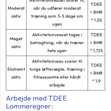
Aktivitetsniveauet svarer til,
TDEE
Moderat
når du udfører moderat
= BMR
aktiv
træning som 3-5 dage om
* 1,55
ugen
Aktivitetsniveauet tages i
TDEE
Meget
betragtning, når du træner
= BMR
aktiv
hele ugen
* 1,725
Aktivitetsniveau svarer til
TDEE
Ekstremt
tunge løftevægte, træning i
= BMR
aktiv
fitnesscentre eller hårdt
* 1,9
arbejde
Arbejde med TDEE
Lommeregner: