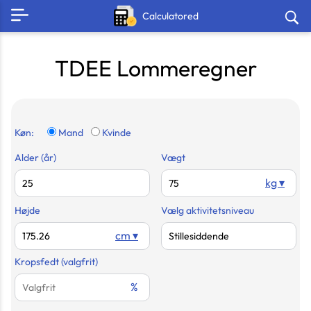
Calculatored
TDEE Lommeregner
Køn:
Mand
Kvinde
Alder (år)
Vægt
kg ▾
Højde
Vælg aktivitetsniveau
cm ▾
Kropsfedt (valgfrit)
%