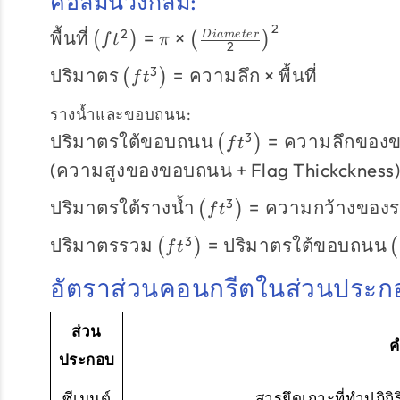
คอลัมน์วงกลม:
\left(\text{Rise
2
พื้นที่\left(ft^{2}\right)
2
พื้นที่
=
×
D
iam
e
t
er
Height} \times
(
)
(
)
f
t
π
2
= \pi \times
\text{จำนวนขั้น
ปริมาตร\left(ft^{3}\right)
3
ปริมาตร
=
ความลึก
×
พื้นที่
\left(\frac{Diameter}
(
)
f
t
ตอน }\right)
= ความลึก \times พื้นที่
{2}\right)^{2}
รางน้ำและขอบถนน:
\text{ปริมาตรใต้
3
ปริมาตรใต้ขอบถนน
=
ความลึกของ
(
)
f
t
ขอบถนน}
(
ความสูงของขอบถนน
+
Flag Thickckness
\left(ft^{3}\right)
= \text{ความลึก
\text{ปริมาตรใต้
3
ปริมาตรใต้รางน้ำ
=
ความกว้างของร
(
)
f
t
ของขอบถนน}
รางน้ำ}
\text{ปริมาตร
3
ปริมาตรรวม
=
ปริมาตรใต้ขอบถนน
\times ความยาว
\left(ft^{3}\right)
(
)
(
f
t
รวม}
\times
= \text{ความ
อัตราส่วนคอนกรีตในส่วนประกอ
\left(ft^{3}\right)
\left(\text{ความ
กว้างของรางน้ำ}
= \text{ปริมาตร
สูงของขอบถนน} +
\times ความยาว
ใต้ขอบถนน}
\text{Flag
ส่วน
\times
ค
\left(ft^{3}\right)
Thickckness}\right
\text{ความหนา
ประกอบ
+ \text{ปริมาตร
)
ของธง}
ใต้รางน้ำ} \left(ft
ซีเมนต์
สารยึดเกาะที่ทำปฏิกิร