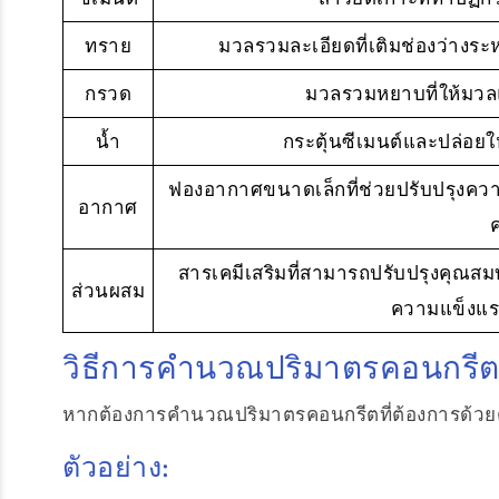
^{3}\right)
ทราย
มวลรวมละเอียดที่เติมช่องว่างร
กรวด
มวลรวมหยาบที่ให้มว
น้ำ
กระตุ้นซีเมนต์และปล่อยใ
ฟองอากาศขนาดเล็กที่ช่วยปรับปรุ
อากาศ
สารเคมีเสริมที่สามารถปรับปรุงคุณส
ส่วนผสม
ความแข็งแ
วิธีการคำนวณปริมาตรคอนกรี
หากต้องการคำนวณปริมาตรคอนกรีตที่ต้องการด้วยตน
ตัวอย่าง: