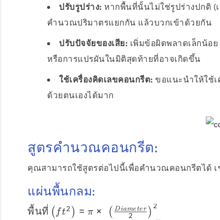
ปรับรูปร่าง:
หากพื้นที่นั้นไม่ใช่รูปร่างปกติ (เ
คำนวณปริมาตรแยกกัน แล้วบวกเข้าด้วยกัน
ปรับปัจจัยของเสีย:
เพิ่มข้อผิดพลาดเล็กน้อ
หรือการแปรผันในมิติสุดท้ายที่อาจเกิดขึ้น
ใช้เครื่องคิดเลขคอนกรีต:
ขอแนะนำให้ใช้เค
ด้วยตนเองได้มาก
สูตรคำนวณคอนกรีต:
คุณสามารถใช้สูตรต่อไปนี้เพื่อคำนวณคอนกรีตได้ เช
แผ่นพื้นกลม:
2
พื้นที่ \left(ft^{2}\right) = \pi
2
พื้นที่
=
×
D
iam
e
t
er
(
)
(
)
f
t
π
2