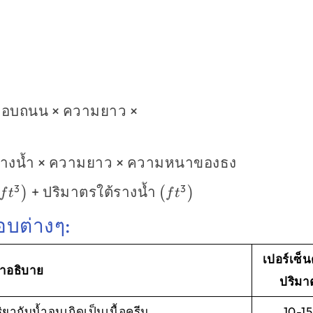
ขอบถนน
×
ความยาว
×
)
างน้ำ
×
ความยาว
×
ความหนาของธง
3
3
+
ปริมาตรใต้รางน้ำ
)
(
)
f
t
f
t
บต่างๆ:
เปอร์เซ็
ำอธิบาย
ปริมา
ิยากับน้ำจนเกิดเป็นเนื้อครีม
10-1