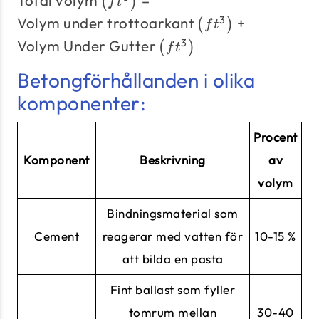
Total volym
=
(
)
f
t
\left(\text{Curb
\times Längd \times
volym}
3
Volym under trottoarkant
+
Height} +
(
)
f
t
\text{Flaggatjocklek}
\left(ft^{3}\right)
\text{Flaggans
3
Volym Under Gutter
(
)
= \text{Volym
f
t
tjocklek}\right )
under
Betongförhållanden i olika
trottoarkant}
komponenter:
\left(ft^{3}\right)
+ \text{Volym
Under Gutter}
Procent
\left(ft
Komponent
Beskrivning
av
^{3}\right)
volym
Bindningsmaterial som
Cement
reagerar med vatten för
10-15 %
att bilda en pasta
Fint ballast som fyller
tomrum mellan
30-40