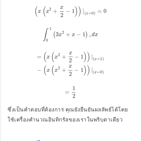
x
(
(
)
)
2
+
−
1
|
=
0
(
x
(
x
2
+
x
2
−
1
)
)
|
(
x
=
0
)
=
0
x
x
(
=
0
)
2
x
1
∫
2
3
+
−
1
,
∫
(
0
1
(
3
x
2
+
x
−
1
)
,
d
)
x
x
x
d
x
0
x
(
(
)
)
=
(
x
(
x
2
+
x
2
−
1
)
)
|
(
x
=
1
)
−
(
x
(
x
2
+
x
2
−
1
)
)
|
(
x
=
0
)
2
=
+
−
1
|
x
x
(
=
1
)
2
x
x
(
(
)
)
2
−
+
−
1
|
x
x
(
=
0
)
2
x
1
=
=
1
2
2
ซึ่งเป็นคำตอบที่ต้องการ คุณยังยืนยันผลลัพธ์ได้โดย
ใช้เครื่องคำนวณอินทิกรัลของเราในพริบตาเดียว