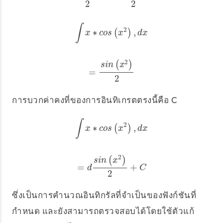
2
2
∫
2
∗
,
∫
x
∗
c
o
s
(
(
x
2
)
,
)
d
x
x
c
o
s
x
d
x
2
(
)
s
i
n
x
=
=
s
i
n
(
x
2
)
2
2
การบวกค่าคงที่ของการอินทิเกรตตรงนี้คือ C
∫
2
∗
,
∫
x
∗
c
o
s
(
(
x
2
)
,
)
d
x
x
c
o
s
x
d
x
2
(
)
s
i
n
x
=
+
=
d
s
i
n
(
x
2
)
2
+
C
d
C
2
ซึ่งเป็นการคำนวณอินทิกรัลที่จำเป็นของฟังก์ชันที่
กำหนด และยังสามารถตรวจสอบได้โดยใช้ตัวแก้