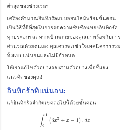
ต่ำสุดของช่วงเวลา
เครื่องคำนวณอินทิกรัลแบบออนไลน์พร้อมขั้นตอน
เป็นวิธีที่ดีที่สุดในการลดความซับซ้อนของอินทิกรัล
ทุกประเภท แต่หากเป้าหมายของคุณมาพร้อมกับการ
คำนวณด้วยตนเอง คุณควรจะเข้าใจเทคนิคการรวม
ทั้งแบบแน่นอนและไม่มีกำหนด
ให้เราแก้ไขตัวอย่างสองสามตัวอย่างเพื่อชี้แจง
แนวคิดของคุณ!
อินทิกรัลที่แน่นอน:
แก้อินทิกรัลจำกัดเขตต่อไปนี้ด้วยขั้นตอน
1
∫
2
3
+
−
1
,
∫
(
0
1
(
3
x
2
+
x
−
1
)
,
d
)
x
x
x
d
x
0