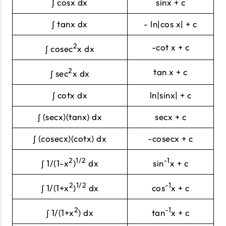
∫ cosx dx
sinx + c
∫ tanx dx
- ln|cos x| + c
2
-cot x + c
∫ cosec
x dx
2
tan x + c
∫ sec
x dx
∫ cotx dx
ln|sinx| + c
∫ (secx)(tanx) dx
secx + c
∫ (cosecx)(cotx) dx
-cosecx + c
2
1/2
-1
∫ 1/(1-x
)
dx
sin
x + c
2
1/2
-1
∫ 1/(1+x
)
dx
cos
x + c
2
-1
∫ 1/(1+x
) dx
tan
x + c