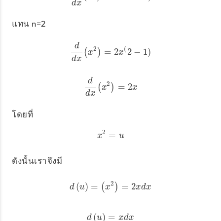
d
x
แทน n=2
d
2
(
=
2
2
−
1
)
d
(
d
x
(
)
x
2
)
=
2
x
(
2
−
1
)
x
x
d
x
d
2
=
2
d
d
(
x
(
x
)
2
)
=
2
x
x
x
d
x
โดยที่
2
=
x
2
=
u
x
u
ดังนั้นเราจึงมี
2
(
)
=
=
2
d
(
u
)
=
(
(
x
2
)
)
=
2
x
d
x
d
u
x
x
d
x
(
)
=
d
(
u
)
=
x
d
x
d
u
x
d
x