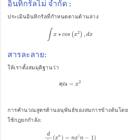
อินทิกรัลไม่ จำกัด :
ประเมินอินทิกรัลที่กำหนดตามด้านล่าง
∫
2
∗
,
∫
x
∗
c
o
s
(
(
x
2
)
,
)
d
x
x
c
o
s
x
d
x
สารละลาย:
ให้เราตั้งสมมุติฐานว่า
2
=
ค
ณ
ค
ณ
=
x
x
2
การคำนวณสูตรต้านอนุพันธ์ของสมการข้างต้นโดย
ใช้กฎยกกำลัง:
d
(
(
)
=
−
1
)
n
d
d
x
(
x
n
)
=
n
x
(
n
−
1
)
x
n
x
n