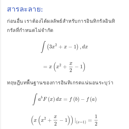
สารละลาย:
ก่อนอื่น เราต้องได้ผลลัพธ์สำหรับการอินทิกรัลอินทิ
กรัลที่กำหนดไม่จำกัด
∫
2
3
+
−
1
,
(
∫
(
3
x
2
+
x
−
1
)
,
d
x
)
x
x
d
x
x
(
)
2
=
+
−
1
=
x
(
x
2
+
x
2
−
1
)
x
x
2
ทฤษฎีบทพื้นฐานของการอินทิเกรตแน่นอนระบุว่า
∫
(
)
=
(
)
−
(
)
b
∫
a
b
F
(
x
)
d
x
=
f
(
b
)
−
f
(
a
)
a
F
x
d
x
f
b
f
a
1
x
(
(
)
)
2
+
−
1
|
=
(
x
(
x
2
+
x
2
−
1
)
)
|
(
x
=
1
)
=
1
2
x
x
(
=
1
)
2
2
x