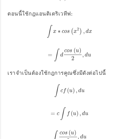
ตอนนี้ใช้กฎแอนติเดริเวทีฟ:
∫
2
∗
,
∫
x
∗
c
o
s
(
(
x
2
)
,
)
d
x
x
c
o
s
x
d
x
(
)
c
o
s
u
∫
=
,
=
∫
d
c
o
s
(
u
)
2
,
d
u
d
d
u
2
เราจำเป็นต้องใช้กฎการคูณซึ่งมีดังต่อไปนี้
∫
(
)
,
∫
c
f
(
u
)
,
d
u
c
f
u
d
u
∫
=
(
)
,
=
c
∫
f
(
u
)
,
d
u
c
f
u
d
u
(
)
c
o
s
u
∫
,
∫
c
o
s
(
u
)
2
,
d
u
d
u