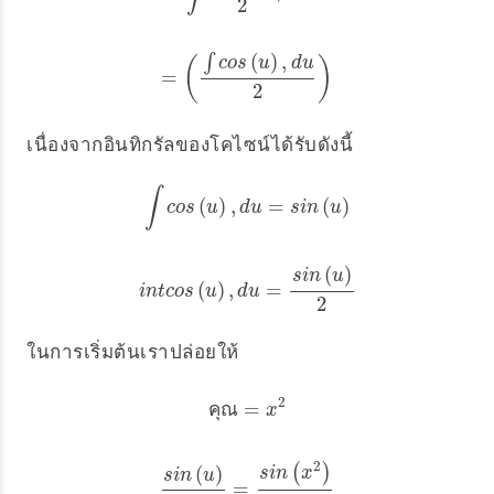
2
(
)
,
∫
c
o
s
u
d
u
(
)
=
=
(
∫
c
o
s
(
u
)
,
d
u
2
)
2
เนื่องจากอินทิกรัลของโคไซน์ได้รับดังนี้
∫
(
)
,
=
(
)
∫
c
o
s
(
u
)
,
d
u
=
s
i
n
(
u
)
c
o
s
u
d
u
s
i
n
u
(
)
s
i
n
u
(
)
,
=
i
n
t
c
o
s
(
u
)
,
d
u
=
s
i
n
(
u
)
2
i
n
t
c
o
s
u
d
u
2
ในการเริ่มต้นเราปล่อยให้
2
=
ค
ณ
ค
ณ
=
x
x
2
2
(
)
(
)
s
i
n
x
s
i
n
u
=
s
i
n
(
u
)
2
=
s
i
n
(
x
2
)
2