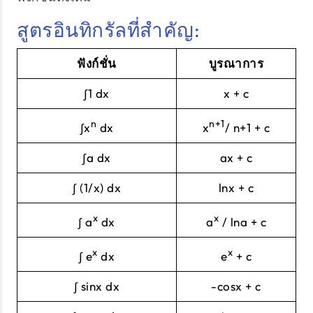
สูตรอินทิกรัลที่สำคัญ:
ฟังก์ชั่น
บูรณาการ
∫1 dx
x + c
n
n+1
∫x
dx
x
/ n+1 + c
∫a dx
ax + c
∫ (1/x) dx
lnx + c
x
x
∫ a
dx
a
/ lna + c
x
x
∫ e
dx
e
+ c
∫ sinx dx
-cosx + c