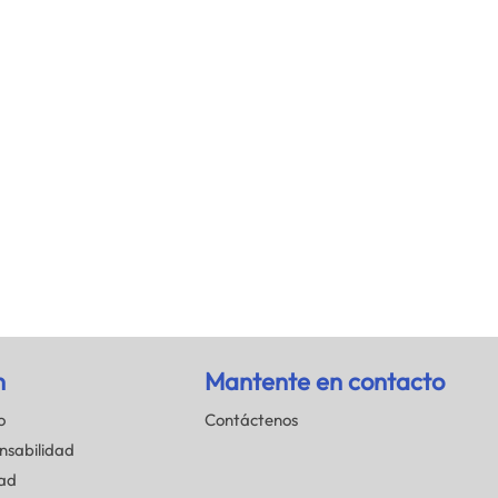
n
Mantente en contacto
o
Contáctenos
nsabilidad
dad