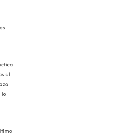
es
áctica
s al
razo
 lo
ltimo