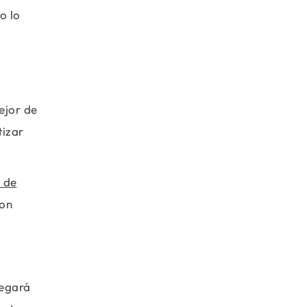
o lo
ejor de
tizar
 de
con
legará