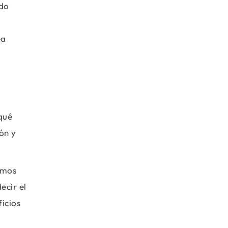
ado
ea
o
qué
ón y
imos
ecir el
icios