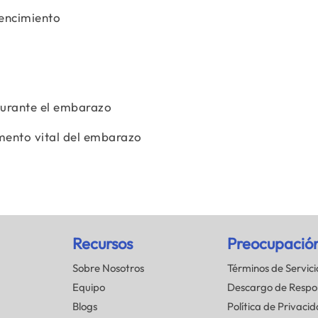
vencimiento
durante el embarazo
mento vital del embarazo
Recursos
Preocupació
Sobre Nosotros
Términos de Servici
Equipo
Descargo de Respo
Blogs
Política de Privaci