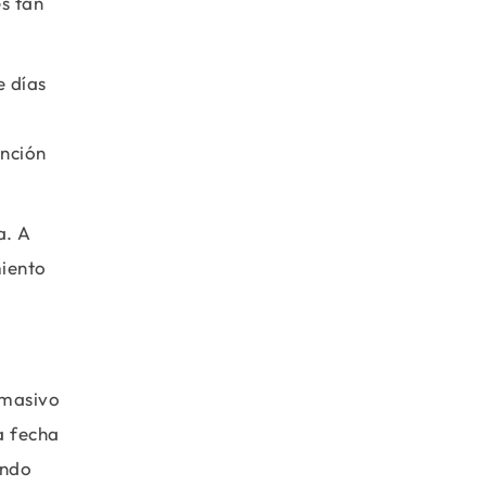
s tan
e días
unción
a. A
miento
 masivo
la fecha
ando