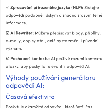
☑️
Zpracování přirozeného jazyka (NLP):
Získejte
odpovědi podobné lidským a snadno srozumitelné
informace.
☑️ AI Rewriter:
Můžete přepisovat blogy, příběhy,
e-maily, dopisy atd., aniž byste změnili původní
význam.
☑️ Pochopení kontextu:
AI pečlivě rozumí kontextu
otázky, aby poskytla relevantní odpověď AI.
Výhody používání generátoru
odpovědí AI:
Časová efektivita
Poskytuje okamžité odpovědi, které šetří čas.