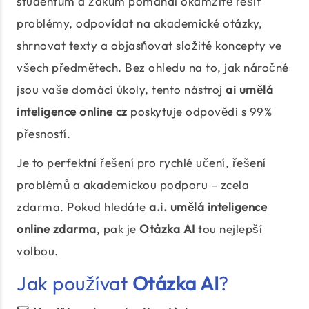
studentům a žákům pomáhal okamžitě řešit
problémy, odpovídat na akademické otázky,
shrnovat texty a objasňovat složité koncepty ve
všech předmětech. Bez ohledu na to, jak náročné
jsou vaše domácí úkoly, tento nástroj
ai umělá
inteligence online cz
poskytuje odpovědi s 99%
přesností.
Je to perfektní řešení pro rychlé učení, řešení
problémů a akademickou podporu – zcela
zdarma. Pokud hledáte
a.i. umělá inteligence
online zdarma
, pak je
Otázka AI
tou nejlepší
volbou.
Jak používat
Otázka AI
?