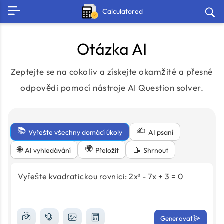
Calculatored
Otázka AI
Zeptejte se na cokoliv a získejte okamžité a přesné
odpovědi pomocí nástroje AI Question solver.
📚
✍️
Vyřešte všechny domácí úkoly
AI psaní
🌍
🌐
📝
AI vyhledávání
Přeložit
Shrnout
Vyřešte kvadratickou rovnici: 2x² - 7x + 3 = 0
Generovat