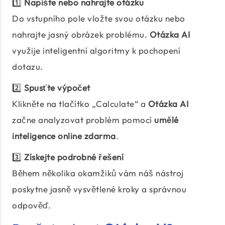
1️⃣
Napište nebo nahrajte otázku
Do vstupního pole vložte svou otázku nebo
nahrajte jasný obrázek problému.
Otázka AI
využije inteligentní algoritmy k pochopení
dotazu.
2️⃣
Spusťte výpočet
Klikněte na tlačítko „Calculate“ a
Otázka AI
začne analyzovat problém pomocí
umělé
inteligence online zdarma
.
3️⃣
Získejte podrobné řešení
Během několika okamžiků vám náš nástroj
poskytne jasně vysvětlené kroky a správnou
odpověď.