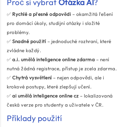
Proč si vybrat
Otázka AI
?
✅
Rychlé a přesné odpovědi
– okamžitá řešení
pro domácí úkoly, studijní otázky i složité
problémy.
✅
Snadné použití
– jednoduché rozhraní, které
zvládne každý.
✅
a.i. umělá inteligence online zdarma
– není
nutná žádná registrace, přístup je zcela zdarma.
✅
Chytrá vysvětlení
– nejen odpovědi, ale i
krokové postupy, které zlepšují učení.
✅
ai umělá inteligence online cz
– lokalizovaná
česká verze pro studenty a uživatele v ČR.
Příklady použití