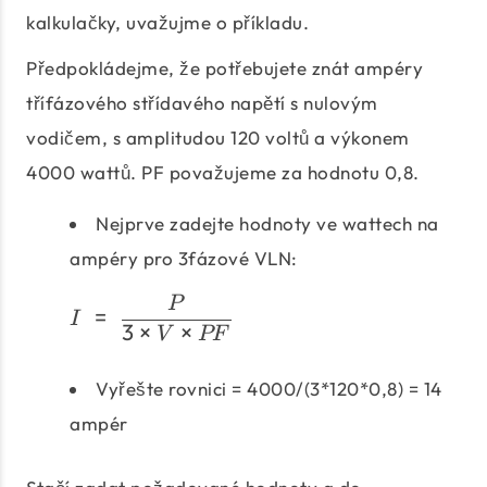
kalkulačky, uvažujme o příkladu.
Předpokládejme, že potřebujete znát ampéry
třífázového střídavého napětí s nulovým
vodičem, s amplitudou 120 voltů a výkonem
4000 wattů. PF považujeme za hodnotu 0,8.
Nejprve zadejte hodnoty ve wattech na
ampéry pro 3fázové VLN:
I\;=\;\frac{P}{3 × V ×
P
=
I
3
×
×
V
PF
Vyřešte rovnici = 4000/(3*120*0,8) = 14
ampér