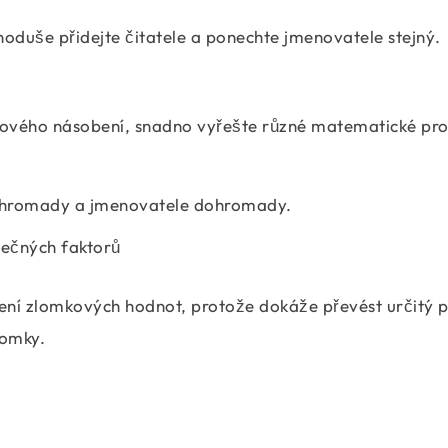
oduše přidejte čitatele a ponechte jmenovatele stejný.
ového násobení, snadno vyřešte různé matematické pr
dohromady a jmenovatele dohromady.
lečných faktorů
lení zlomkových hodnot, protože dokáže převést určitý 
lomky.
\dfrac{a}{b} \times \dfrac{c}{d} = \dfrac