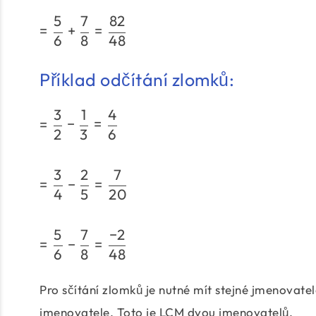
5
7
82
=
+
=
6
8
48
Příklad odčítání zlomků:
3
1
4
=
−
=
2
3
6
3
2
7
=
−
=
4
5
20
5
7
−
2
=
−
=
6
8
48
Pro sčítání zlomků je nutné mít stejné jmenovatel
jmenovatele. Toto je LCM dvou jmenovatelů.