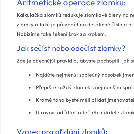
Aritmetické operace zlomku:
Kalkulačka zlomků redukuje zlomkové členy na nej
zlomky a také je převádět na desetinné číslo a 
Nabízíme také řešení krok za krokem.
Jak sečíst nebo odečíst zlomky?
Zde je obecnější pravidlo, abyste pochopili, jak s
Najděte nejmenší společný násobek jmen
Přepište každý zlomek s nejmenším spo
Kromě toho byste měli přidat jmenovate
U rovnic odčítání odečtěte čitatele zlom
Vzorec pro přidání zlomků: