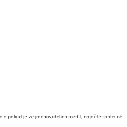
= \dfrac{5}{6}+\dfrac{7}{8} = \dfrac{82}{
= \dfrac{3}{2}-\dfrac{1}{3} = \dfrac{4}{6}
= \dfrac{3}{4}-\dfrac{2}{5} = \dfrac{7}{2
= \dfrac{5}{6}-\dfrac{7}{8} = \dfrac{-2}{4
e a pokud je ve jmenovatelích rozdíl, najděte společné