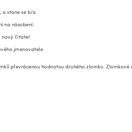
b, a stane se b/a
ní na násobení.
 nový čitatel
nového jmenovatele
zlomků převrácenou hodnotou druhého zlomku. Zlomkové 
\dfrac{a}{b} \div \dfrac{c}{d} = \dfrac{ad