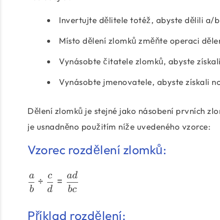
Invertujte dělitele totéž, abyste dělili a/
Místo dělení zlomků změňte operaci děle
Vynásobte čitatele zlomků, abyste získali
Vynásobte jmenovatele, abyste získali 
Dělení zlomků je stejné jako násobení prvních 
je usnadněno použitím níže uvedeného vzorce:
Vzorec rozdělení zlomků:
a
c
a
d
÷
=
b
d
b
c
Příklad rozdělení: