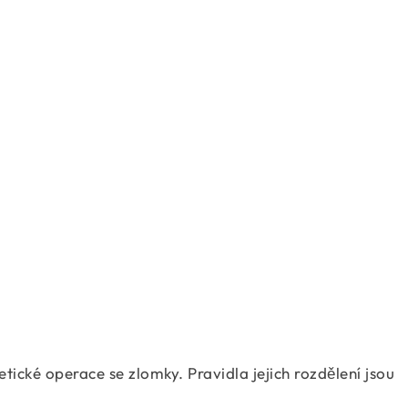
= \dfrac{2}{3} \times \dfrac{2}{5} = \dfrac
= \dfrac{1}{6} \times \dfrac{5}{4} = \dfrac
= \dfrac{4}{6} \times \dfrac{5}{7} = \dfrac
cké operace se zlomky. Pravidla jejich rozdělení jsou