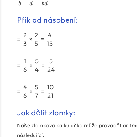
b
d
b
d
Příklad násobení:
2
2
4
=
×
=
3
5
15
1
5
5
=
×
=
6
4
24
4
5
10
=
×
=
6
7
21
Jak dělit zlomky:
Naše zlomková kalkulačka může provádět aritmeti
následující: