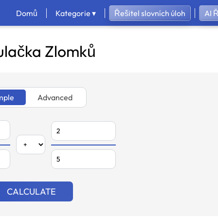
Domů
Kategorie ▾
Řešitel slovních úloh
AI 
ulačka Zlomků
mple
Advanced
CALCULATE