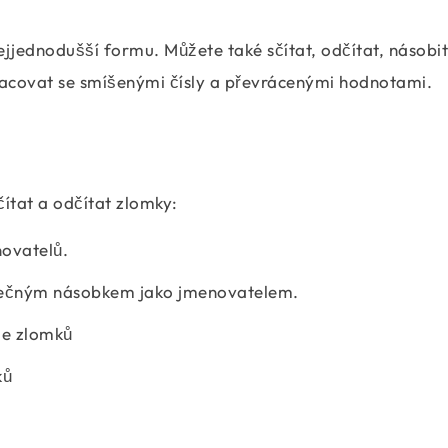
jednodušší formu. Můžete také sčítat, odčítat, násobit 
pracovat se smíšenými čísly a převrácenými hodnotami.
čítat a odčítat zlomky:
ovatelů.
lečným násobkem jako jmenovatelem.
le zlomků
ků