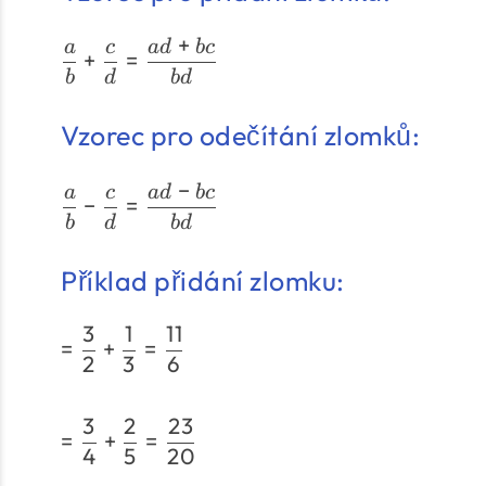
+
a
c
a
d
b
c
+
=
b
d
b
d
Vzorec pro odečítání zlomků:
−
a
c
a
d
b
c
−
=
b
d
b
d
Příklad přidání zlomku:
3
1
11
=
+
=
2
3
6
3
2
23
=
+
=
4
5
20