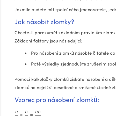
Jakmile budete mít společného jmenovatele, jedn
Jak násobit zlomky?
Chcete-li porozumět základním pravidlům zlomk
Základní faktory jsou následující:
Pro násobení zlomků násobte čitatele 
Poté výsledky zjednodušte zrušením spo
Pomocí kalkulačky zlomků získáte násobení a dě
zlomků na nejnižší desetinné a smíšené číselné z
Vzorec pro násobení zlomků:
a
c
a
c
×
=