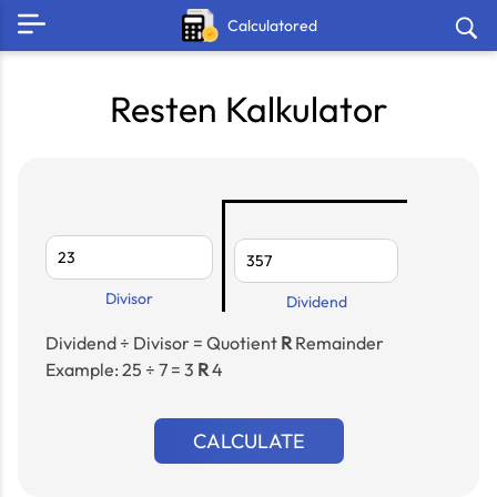
Calculatored
Resten Kalkulator
Divisor
Dividend
Dividend ÷ Divisor = Quotient
R
Remainder
Example: 25 ÷ 7 = 3
R
4
CALCULATE