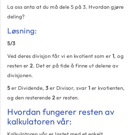
La oss anta at du må dele 5 på 3. Hvordan gjøre
deling?
Løsning:
5/3
Ved deres divisjon får vi en kvotient som er
1
, og
resten er
2
. Det er på tide å finne ut delene av
divisjonen.
5
er Dividende,
3
er Divisor, svar
1
er kvotienten,
og den resterende
2
er resten.
Hvordan fungerer resten av
kalkulatoren vår:
Kalkulatoren vår er lastet med et enkelt