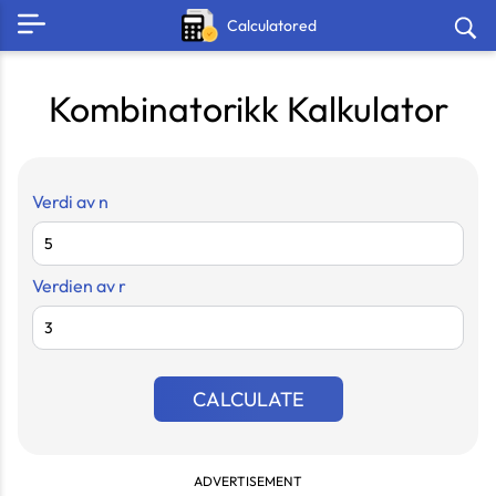
Calculatored
Kombinatorikk Kalkulator
Verdi av n
Verdien av r
CALCULATE
ADVERTISEMENT