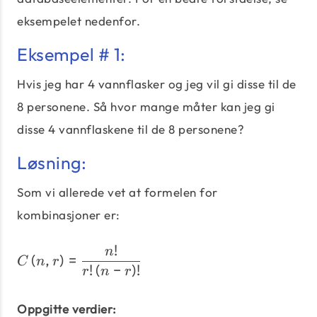
eksempelet nedenfor.
Eksempel # 1:
Hvis jeg har 4 vannflasker og jeg vil gi disse til de
8 personene. Så hvor mange måter kan jeg gi
disse 4 vannflaskene til de 8 personene?
Løsning:
Som vi allerede vet at formelen for
kombinasjoner er:
!
C\left(n,r\right) = \dfra
n
(
,
)
=
C
n
r
!
(
−
)
!
r
n
r
Oppgitte verdier: