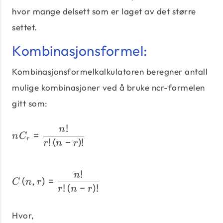
hvor mange delsett som er laget av det større
settet.
Kombinasjonsformel:
Kombinasjonsformelkalkulatoren beregner antall
mulige kombinasjoner ved å bruke ncr-formelen
gitt som:
!
nC_{r} = \dfrac{n!}{r!\le
n
=
n
C
r
!
(
−
)
!
r
n
r
!
C\left(n,r\right) = \dfra
n
(
,
)
=
C
n
r
!
(
−
)
!
r
n
r
Hvor,