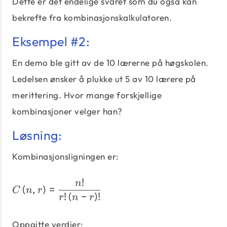
Dette er det endelige svaret som du også kan
bekrefte fra kombinasjonskalkulatoren.
Eksempel #2:
En demo ble gitt av de 10 lærerne på høgskolen.
Ledelsen ønsker å plukke ut 5 av 10 lærere på
merittering. Hvor mange forskjellige
kombinasjoner velger han?
Løsning:
Kombinasjonsligningen er:
!
C\left(n,r\right) = \dfra
n
(
,
)
=
C
n
r
!
(
−
)
!
r
n
r
Oppgitte verdier: