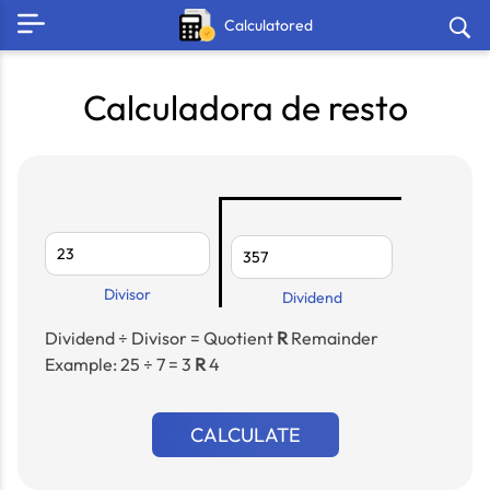
Calculatored
Calculadora de resto
Divisor
Dividend
Dividend ÷ Divisor = Quotient
R
Remainder
Example: 25 ÷ 7 = 3
R
4
CALCULATE