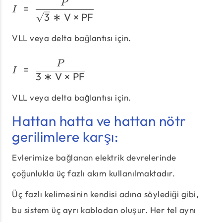
I\;=\;\frac{P}{\sqrt 3*\
P
=
I
3
∗
V
×
PF
VLL veya delta bağlantısı için.
I\;=\;\frac{P}{ 3*\text{
P
=
I
3
∗
V
×
PF
VLL veya delta bağlantısı için.
Hattan hatta ve hattan nötr
gerilimlere karşı:
Evlerimize bağlanan elektrik devrelerinde
çoğunlukla üç fazlı akım kullanılmaktadır.
Üç fazlı kelimesinin kendisi adına söylediği gibi,
bu sistem üç ayrı kablodan oluşur. Her tel aynı