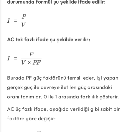
durumunda formül şu şekilde ifade edilir:
I\;=\;\frac{P}{V}
P
=
I
V
AC tek fazlı ifade şu şekilde verilir:
I\;=\;\frac{P}{V × PF}
P
=
I
×
V
PF
Burada PF güç faktörünü temsil eder, işi yapan
gerçek güç ile devreye iletilen güç arasındaki
oranı tanımlar. 0 ile 1 arasında farklılık gösterir.
AC üç fazlı ifade, aşağıda verildiği gibi sabit bir
faktöre göre değişir: