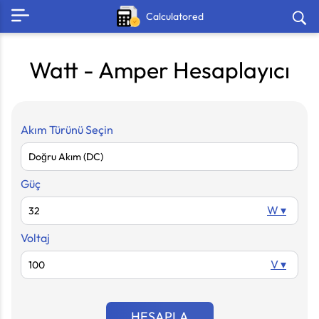
Calculatored
Watt - Amper Hesaplayıcı
Akım Türünü Seçin
Güç
W ▾
Voltaj
V ▾
HESAPLA