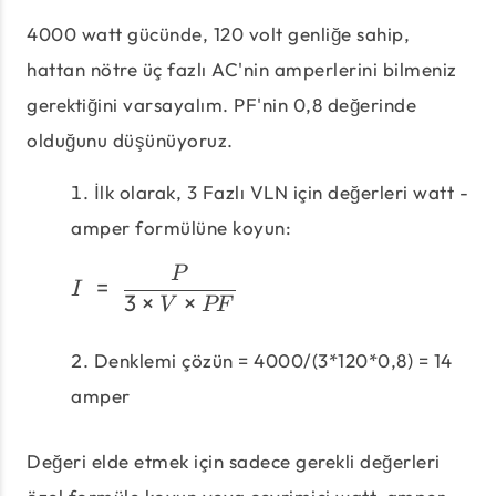
4000 watt gücünde, 120 volt genliğe sahip,
hattan nötre üç fazlı AC'nin amperlerini bilmeniz
gerektiğini varsayalım. PF'nin 0,8 değerinde
olduğunu düşünüyoruz.
İlk olarak, 3 Fazlı VLN için değerleri watt -
amper formülüne koyun:
I\;=\;\frac{P}{3 × V ×
P
=
I
3
×
×
V
PF
Denklemi çözün = 4000/(3*120*0,8) = 14
amper
Değeri elde etmek için sadece gerekli değerleri