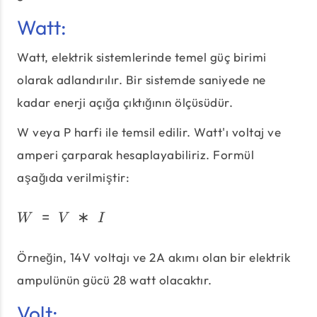
Watt:
Watt, elektrik sistemlerinde temel güç birimi
olarak adlandırılır. Bir sistemde saniyede ne
kadar enerji açığa çıktığının ölçüsüdür.
W veya P harfi ile temsil edilir. Watt'ı voltaj ve
amperi çarparak hesaplayabiliriz. Formül
aşağıda verilmiştir:
=
∗
W\;=\;V\;*\;I
W
V
I
Örneğin, 14V voltajı ve 2A akımı olan bir elektrik
ampulünün gücü 28 watt olacaktır.
Volt: