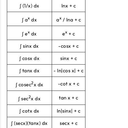
∫ (1/x) dx
lnx + c
x
x
∫ a
dx
a
/ lna + c
x
x
∫ e
dx
e
+ c
∫ sinx dx
-cosx + c
∫ cosx dx
sinx + c
∫ tanx dx
- ln|cos x| + c
2
-cot x + c
∫ cosec
x dx
2
tan x + c
∫ sec
x dx
∫ cotx dx
ln|sinx| + c
∫ (secx)(tanx) dx
secx + c