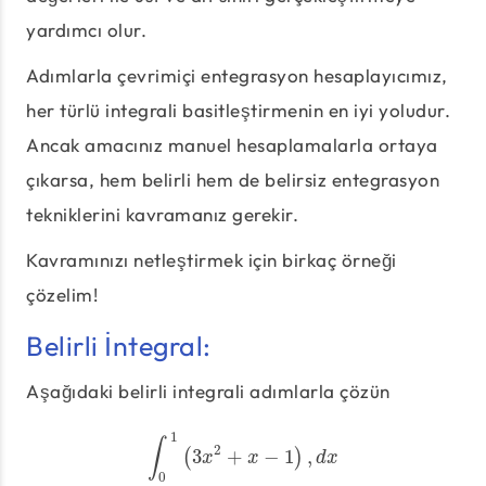
yardımcı olur.
Adımlarla çevrimiçi entegrasyon hesaplayıcımız,
her türlü integrali basitleştirmenin en iyi yoludur.
Ancak amacınız manuel hesaplamalarla ortaya
çıkarsa, hem belirli hem de belirsiz entegrasyon
tekniklerini kavramanız gerekir.
Kavramınızı netleştirmek için birkaç örneği
çözelim!
Belirli İntegral:
Aşağıdaki belirli integrali adımlarla çözün
1
∫
2
3
+
−
1
,
∫
(
0
1
(
3
x
2
+
x
−
1
)
,
d
)
x
x
x
d
x
0