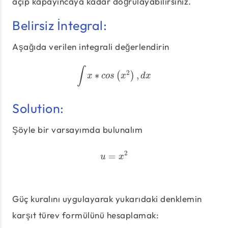
açıp kapayıncaya kadar doğrulayabilirsiniz.
Belirsiz İntegral:
Aşağıda verilen integrali değerlendirin
∫
2
∗
,
∫
x
∗
c
o
s
(
(
x
2
)
,
)
d
x
x
c
o
s
x
d
x
Solution:
Şöyle bir varsayımda bulunalım
2
=
u
=
x
2
u
x
Güç kuralını uygulayarak yukarıdaki denklemin
karşıt türev formülünü hesaplamak: