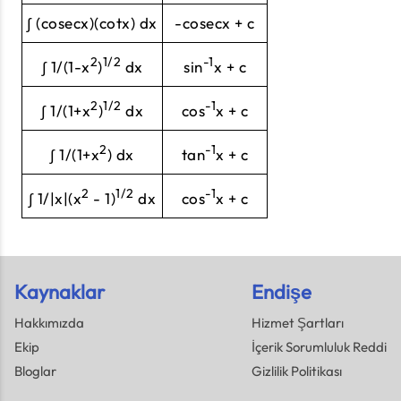
∫ (cosecx)(cotx) dx
-cosecx + c
2
1/2
-1
∫ 1/(1-x
)
dx
sin
x + c
2
1/2
-1
∫ 1/(1+x
)
dx
cos
x + c
2
-1
∫ 1/(1+x
) dx
tan
x + c
2
1/2
-1
∫ 1/|x|(x
- 1)
dx
cos
x + c
Kaynaklar
Endişe
Hakkımızda
Hizmet Şartları
Ekip
İçerik Sorumluluk Reddi
Bloglar
Gizlilik Politikası