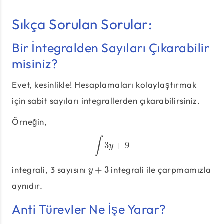
Sıkça Sorulan Sorular:
Bir İntegralden Sayıları Çıkarabilir
misiniz?
Evet, kesinlikle! Hesaplamaları kolaylaştırmak
için sabit sayıları integrallerden çıkarabilirsiniz.
Örneğin,
∫
3
+
9
∫
3
y
+
9
y
integrali, 3 sayısını
+
3
integrali ile çarpmamızla
y
+
3
y
aynıdır.
Anti Türevler Ne İşe Yarar?