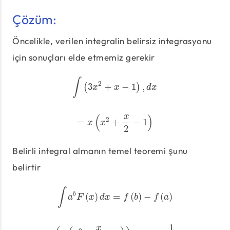
Çözüm:
Öncelikle, verilen integralin belirsiz integrasyonu
için sonuçları elde etmemiz gerekir
∫
2
3
+
−
1
,
(
∫
(
3
x
2
+
x
−
1
)
,
d
x
)
x
x
d
x
x
(
)
2
=
+
−
1
=
x
(
x
2
+
x
2
−
1
)
x
x
2
Belirli integral almanın temel teoremi şunu
belirtir
∫
(
)
=
(
)
−
(
)
b
∫
a
b
F
(
x
)
d
x
=
f
(
b
)
−
f
(
a
)
a
F
x
d
x
f
b
f
a
1
x