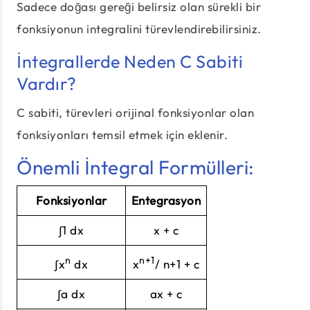
Sadece doğası gereği belirsiz olan sürekli bir
fonksiyonun integralini türevlendirebilirsiniz.
İntegrallerde Neden C Sabiti
Vardır?
C sabiti, türevleri orijinal fonksiyonlar olan
fonksiyonları temsil etmek için eklenir.
Önemli İntegral Formülleri:
Fonksiyonlar
Entegrasyon
∫1 dx
x + c
n
n+1
∫x
dx
x
/ n+1 + c
∫a dx
ax + c