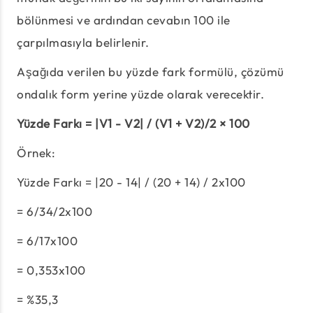
bölünmesi ve ardından cevabın 100 ile
çarpılmasıyla belirlenir.
Aşağıda verilen bu yüzde fark formülü, çözümü
ondalık form yerine yüzde olarak verecektir.
Yüzde Farkı = |V1 - V2| / (V1 + V2)/2 × 100
Örnek:
Yüzde Farkı = |20 - 14| / (20 + 14) / 2x100
= 6/34/2x100
= 6/17x100
= 0,353x100
= %35,3