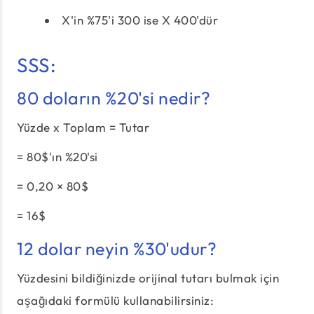
X'in %75'i 300 ise X 400'dür
SSS:
80 doların %20'si nedir?
Yüzde x Toplam = Tutar
= 80$'ın %20'si
= 0,20 × 80$
= 16$
12 dolar neyin %30'udur?
Yüzdesini bildiğinizde orijinal tutarı bulmak için
aşağıdaki formülü kullanabilirsiniz: