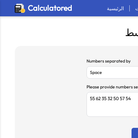
Calculatored
الرئيسية
سط
Numbers separated by
Please provide numbers s