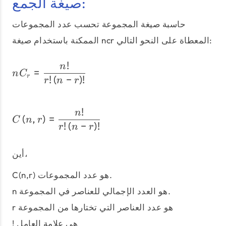
صيغة الجمع:
حاسبة صيغة المجموعة تحسب عدد المجموعات
الممكنة باستخدام صيغة ncr المعطاة على النحو التالي:
!
nC_{r} = \dfrac{n!}{r!\le
n
=
n
C
r
!
(
−
)
!
r
n
r
!
C\left(n,r\right) = \dfra
n
(
,
)
=
C
n
r
!
(
−
)
!
r
n
r
أين،
C(n,r) هو عدد المجموعات.
n هو العدد الإجمالي للعناصر في المجموعة.
r هو عدد العناصر التي تختارها من المجموعة
! هي علامة العامل