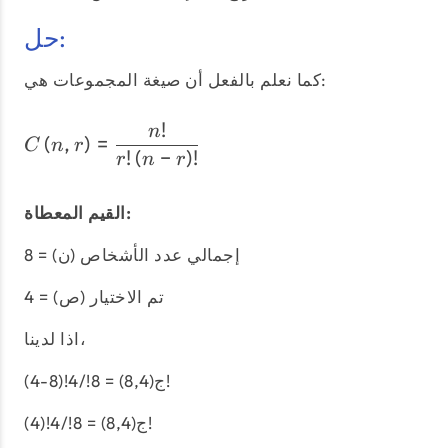
حل:
كما نعلم بالفعل أن صيغة المجموعات هي:
!
C\left(n,r\right) = \dfra
n
(
,
)
=
C
n
r
!
(
−
)
!
r
n
r
القيم المعطاة:
إجمالي عدد الأشخاص (ن) = 8
تم الاختيار (ص) = 4
اذا لدينا،
ج(8,4) = 8!/4!(8-4)!
ج(8,4) = 8!/4!(4)!