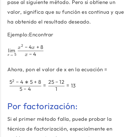
pase al siguiente método. Pero si obtiene un
valor, significa que su función es continua y que
ha obtenido el resultado deseado.
Ejemplo:Encontrar
2
−
4
+
8
\lim_{x\to\ 5} \frac{x^2-4x+
x
x
l
i
m
−
4
→
5
x
x
Ahora, pon el valor de x en la ecuación =
2
5
−
4
∗
5
+
8
25
−
12
\frac{5^2- 4*5 + 8}{5-4} =\fr
=
=
13
5
−
4
1
Por factorización:
Si el primer método falla, puede probar la
técnica de factorización, especialmente en