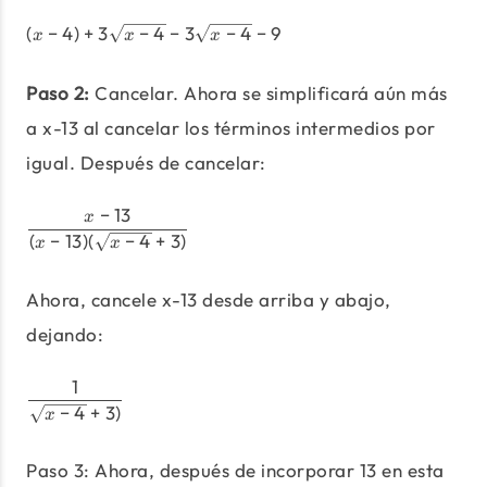
(
−
4
)
+
3
−
4
−
3
−
4
(x-4)+3\sqrt{x-4}-3\sqrt{x-
−
9
x
x
x
Paso 2:
Cancelar. Ahora se simplificará aún más
a x-13 al cancelar los términos intermedios por
igual. Después de cancelar:
−
13
x
\frac{x-13}{(x-13)(\sqrt{x-4}
(
−
13
)
(
−
4
+
3
)
x
x
Ahora, cancele x-13 desde arriba y abajo,
dejando:
1
\frac{1}{\sqrt{x-4}+3)}
−
4
+
3
)
x
Paso 3: Ahora, después de incorporar 13 en esta