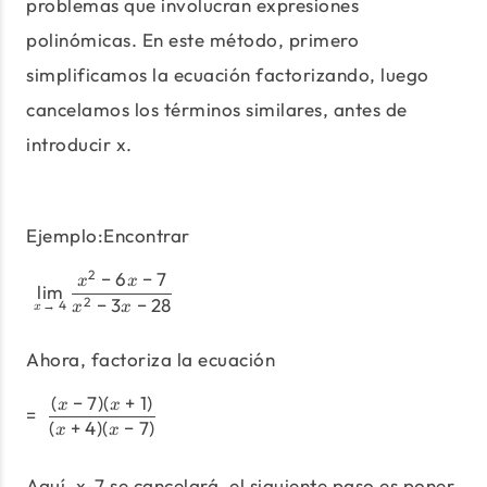
problemas que involucran expresiones
polinómicas. En este método, primero
simplificamos la ecuación factorizando, luego
cancelamos los términos similares, antes de
introducir x.
Ejemplo:Encontrar
2
−
6
−
7
\lim_{x\to\ 4} \frac{x^2-6x
x
x
l
i
m
−
3
−
28
2
→
4
x
x
x
Ahora, factoriza la ecuación
(
−
7
)
(
+
1
)
=\;\frac{(x-7)(x+1)}{(x+4) (x-
x
x
=
(
+
4
)
(
−
7
)
x
x
Aquí, x-7 se cancelará, el siguiente paso es poner