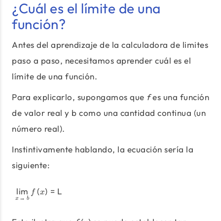
¿Cuál es el límite de una
función?
Antes del aprendizaje de la calculadora de limites
paso a paso, necesitamos aprender cuál es el
límite de una función.
Para explicarlo, supongamos que
f
es una función
de valor real y b como una cantidad continua (un
número real).
Instintivamente hablando, la ecuación sería la
siguiente:
l
i
m
(
)
=
L
\lim_{x\to\ b} f \left( x \rig
f
x
→
x
b