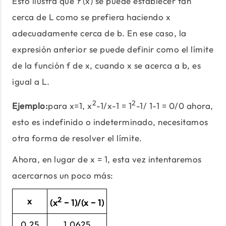
Esto ilustra que
f
(x) se puede establecer tan
cerca de L como se prefiera haciendo x
adecuadamente cerca de b. En ese caso, la
expresión anterior se puede definir como el límite
de la función f de x, cuando x se acerca a b, es
igual a L.
2
2
Ejemplo:
para x=1, x
-1/x-1 = 1
-1/ 1-1 = 0/0 ahora,
esto es indefinido o indeterminado, necesitamos
otra forma de resolver el límite.
Ahora, en lugar de x = 1, esta vez intentaremos
acercarnos un poco más:
2
x
(x
− 1)/(x − 1)
0.25
1.0625