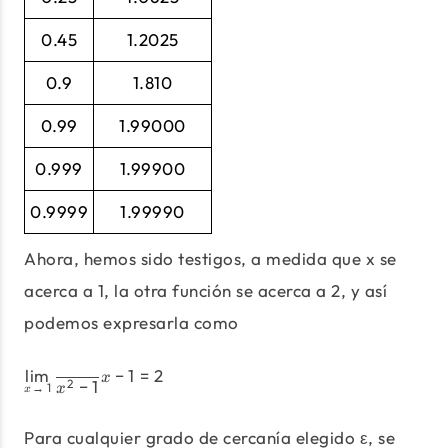
0.45
1.2025
0.9
1.810
0.99
1.99000
0.999
1.99900
0.9999
1.99990
Ahora, hemos sido testigos, a medida que x se
acerca a 1, la otra función se acerca a 2, y así
podemos expresarla como
l
i
m
−
1
=
2
\lim_{x\to\ 1} \frac {x^2-1} {x
x
−
1
2
→
1
x
x
Para cualquier grado de cercanía elegido ε, se