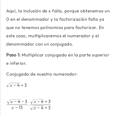
Aquí, la inclusión de x falla, porque obtenemos un
0 en el denominador y la factorización falla ya
que no tenemos polinomios para factorizar. En
este caso, multiplicaremos el numerador y el
denominador con un conjugado.
Paso 1:
Multiplicar conjugado en la parte superior
e inferior.
Conjugado de nuestro numerador:
−
4
+
3
\sqrt{x-4}+3
x
−
4
−
3
−
4
+
3
\frac{\sqrt{x-4}-3}{x-13}.\fr
x
x
.
−
13
−
4
+
3
x
x