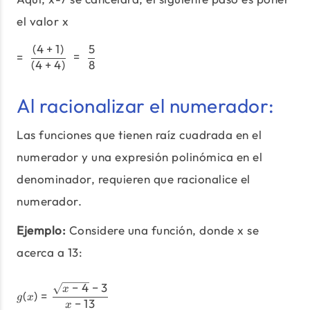
el valor x
(
4
+
1
)
5
=\;\frac{(4+1)} {(4+4)}\;=\;\f
=
=
(
4
+
4
)
8
Al racionalizar el numerador:
Las funciones que tienen raíz cuadrada en el
numerador y una expresión polinómica en el
denominador, requieren que racionalice el
numerador.
Ejemplo:
Considere una función, donde x se
acerca a 13:
−
4
−
3
g(x)=\frac{\sqrt{x-4}-3}{x-1
x
(
)
=
g
x
−
13
x