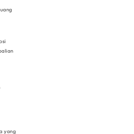
 uang
psi
balian
n
.
ya yang