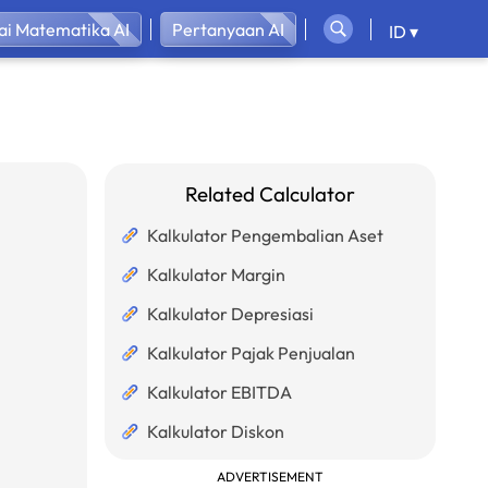
ai Matematika AI
Pertanyaan AI
ID ▾
Related Calculator
Kalkulator Pengembalian Aset
Kalkulator Margin
Kalkulator Depresiasi
Kalkulator Pajak Penjualan
Kalkulator EBITDA
Kalkulator Diskon
ADVERTISEMENT