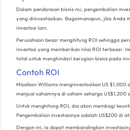
Dalam pendanaan bisnis roi, pengembalian inv
yang diinvestasikan. Bagaimanapun, jika Anda m
investasi lain.
Perusahaan besar menghitung ROI sehingga peru
investasi yang memberikan nilai ROI terbesar.
total untuk menghindari kerugian bisnis pada inv
Contoh ROI
Misalkan Williams menginvestasikan US $1,000 
menjual sahamnya di saham seharga US$1,200 s
Untuk menghitung ROI, dia akan membagi keuntun
Pengembalian investasinya adalah US$200 di at
Dengan ini, ia dapat membandingkan investasi