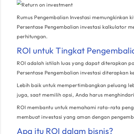
Rumus Pengembalian Investasi memungkinkan kit
Persentase Pengembalian investasi kalkulator
perhitungan.
ROI untuk Tingkat Pengembali
ROI adalah istilah luas yang dapat diterapkan pa
Persentase Pengembalian investasi diterapkan k
Lebih baik untuk mempertimbangkan peluang lebi
juga, saat memilih opsi, Anda harus menghindari
ROI membantu untuk memahami rata-rata pengem
membuat investasi yang aman dengan pengembali
Apa itu ROI dalam bisnis?