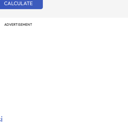
CALCULATE
ADVERTISEMENT
i