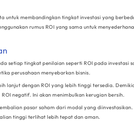
a untuk membandingkan tingkat investasi yang berbed
 menggunakan rumus ROI yang sama untuk menyederhan
an
da setiap tingkat penilaian seperti ROI pada investasi 
etika perusahaan menyebarkan bisnis.
h lanjut dengan ROI yang lebih tinggi tersedia. Demiki
 ROI negatif. Ini akan menimbulkan kerugian bersih.
balian pasar saham dari modal yang diinvestasikan. 
an tinggi terlihat lebih tepat dan aman.