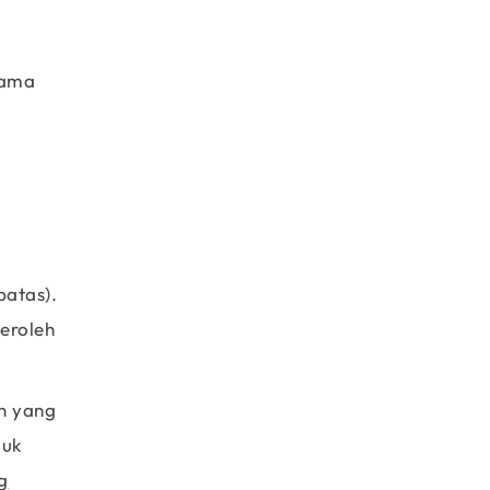
utama
batas).
peroleh
an yang
duk
g