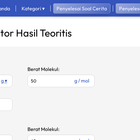
anda
Kategori ▾
Penyelesai Soal Cerita
Penyeles
tor Hasil Teoritis
Berat Molekul:
g ▾
g / mol
Berat Molekul: