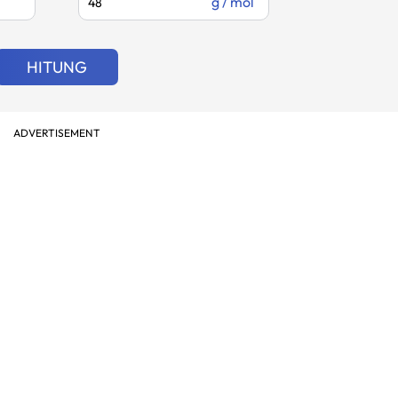
g / mol
HITUNG
ADVERTISEMENT