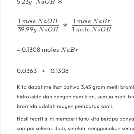
5.23
∗
g
N
a
O
H
1
1
m
o
l
e
N
a
O
H
m
o
l
e
N
a
B
r
∗
39.99
1
g
N
a
O
H
m
o
l
e
N
a
O
H
=
0.1308
moles
N
a
B
r
0.0363
<
0.1308
Kita dapat melihat bahwa 3,45 gram metil bromi
hidroksida dan dengan demikian, semua metil br
bromida adalah reagen pembatas kami.
Hasil teoritis ini memberi tahu kita berapa banya
sampai selesai. Jadi, setelah menggunakan semu