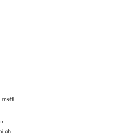
\;\frac{1\;mole\;NaBr}{1\;mole\;NaOH}
 metil
an
nilah