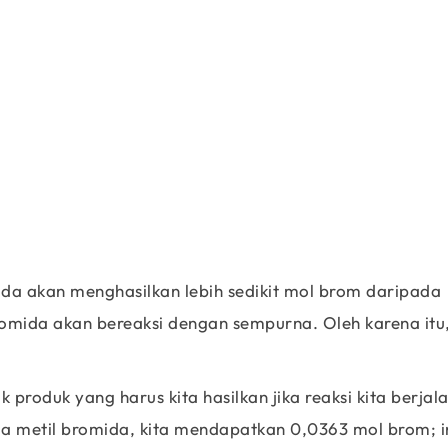
5.23g\;\;NaOH\;*\;
\frac{1\;mole\;NaOH}{39.99g\;NaOH}\;*
=0.1308\;\text{moles}\;NaBr
0.0363\;\;<\;\;0.1308
da akan menghasilkan lebih sedikit mol brom daripada
omida akan bereaksi dengan sempurna. Oleh karena itu,
k produk yang harus kita hasilkan jika reaksi kita berjal
a metil bromida, kita mendapatkan 0,0363 mol brom; i