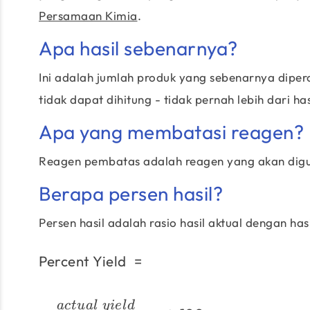
Persamaan Kimia
.
Apa hasil sebenarnya?
Ini adalah jumlah produk yang sebenarnya dipero
tidak dapat dihitung - tidak pernah lebih dari hasi
Apa yang membatasi reagen?
Reagen pembatas adalah reagen yang akan digu
Berapa persen hasil?
Persen hasil adalah rasio hasil aktual dengan hasil
Percent Yield
=
a
c
t
u
a
l
y
i
e
l
d