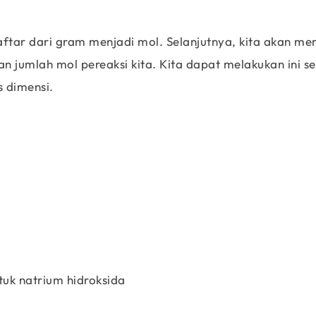
tar dari gram menjadi mol. Selanjutnya, kita akan me
n jumlah mol pereaksi kita. Kita dapat melakukan ini 
s dimensi.
3.45g\;\;CH_3Br\;*\;
\frac{1\;mole\;CH_3Br}{94.94g\;CH_3Br}
=0.0363\;\text{moles}\;NaBr
uk natrium hidroksida