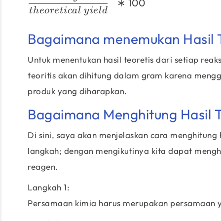
∗
100
t
h
eore
t
i
c
a
l
y
i
e
l
d
Bagaimana menemukan Hasil T
Untuk menentukan hasil teoretis dari setiap reak
teoritis akan dihitung dalam gram karena meng
produk yang diharapkan.
Bagaimana Menghitung Hasil T
Di sini, saya akan menjelaskan cara menghitung 
langkah; dengan mengikutinya kita dapat mengh
reagen.
Langkah 1:
Persamaan kimia harus merupakan persamaan 