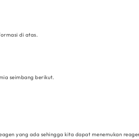
formasi di atas.
mia seimbang berikut.
CH_3Br\;+\;NaOH\;\rightarrow\;
CH_3OH\;+\;NaBr
p reagen yang ada sehingga kita dapat menemukan reage