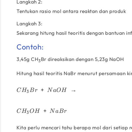
Langkah 2:
Tentukan rasio mol antara reaktan dan produk
Langkah 3:
Sekarang hitung hasil teoritis dengan bantuan in
Contoh:
3,45g CH
Br direaksikan dengan 5,23g NaOH
3
Hitung hasil teoritis NaBr menurut persamaan ki
+
→
C
H
B
r
N
a
O
H
3
+
C
H
O
H
N
a
B
r
3
Kita perlu mencari tahu berapa mol dari setia