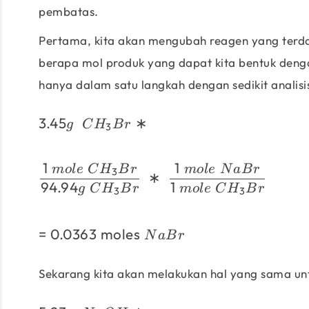
pembatas.
Pertama, kita akan mengubah reagen yang terdaf
berapa mol produk yang dapat kita bentuk denga
hanya dalam satu langkah dengan sedikit analisi
3.45
∗
g
C
H
B
r
3
1
1
m
o
l
e
C
H
B
r
m
o
l
e
N
a
B
r
3
∗
94.94
1
g
C
H
B
r
m
o
l
e
C
H
B
r
3
3
=
0.0363
moles
N
a
B
r
Sekarang kita akan melakukan hal yang sama unt