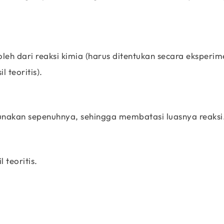
leh dari reaksi kimia (harus ditentukan secara eksperim
l teoritis).
nakan sepenuhnya, sehingga membatasi luasnya reaksi
 teoritis.
\text{Percent Yield}\;=\;
\frac{actual\;yield}{theoretical\;yield}\;