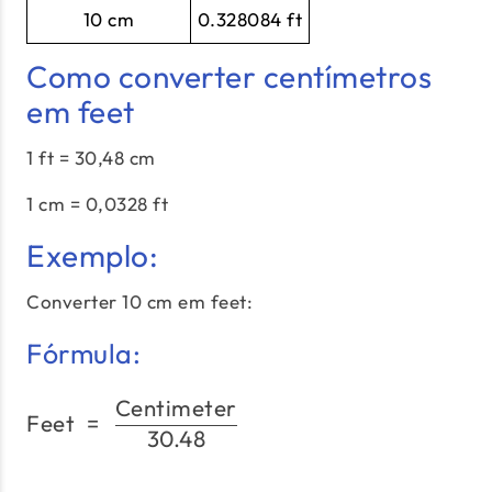
10 cm
0.328084 ft
Como converter centímetros
em feet
1 ft = 30,48 cm
1 cm = 0,0328 ft
Exemplo:
Converter 10 cm em feet:
Fórmula:
Centimeter
\text{Feet}\;=\;\frac{\
Feet
=
30.48