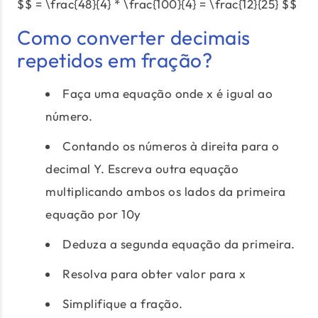
$$ = \frac{48}{4} * \frac{100}{4} = \frac{12}{25} $$
Como converter decimais
repetidos em fração?
Faça uma equação onde x é igual ao
número.
Contando os números à direita para o
decimal Y. Escreva outra equação
multiplicando ambos os lados da primeira
equação por 10y
Deduza a segunda equação da primeira.
Resolva para obter valor para x
Simplifique a fração.