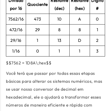
Divisão
Restante
Restante
Dígito
Quociente
por 16
(dec)
(hex)
#
7562/16
473
10
A
0
472/16
29
8
8
1
29/16
1
13
D
2
1/16
0
1
1
3
$$7562 = 1D8A\;hex$$
Você terá que passar por todas essas etapas
básicas para alterar os sistemas numéricos, mas
se usar nosso conversor de decimal em
hexadecimal, ele o ajudará a transformar esses
números de maneira eficiente e rápida com