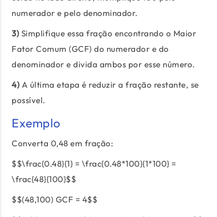
numerador e pelo denominador.
3)
Simplifique essa fração encontrando o Maior
Fator Comum (GCF) do numerador e do
denominador e divida ambos por esse número.
4)
A última etapa é reduzir a fração restante, se
possível.
Exemplo
Converta 0,48 em fração:
$$\frac{0.48}{1} = \frac{0.48*100}{1*100} =
\frac{48}{100}$$
$$(48,100) GCF = 4$$