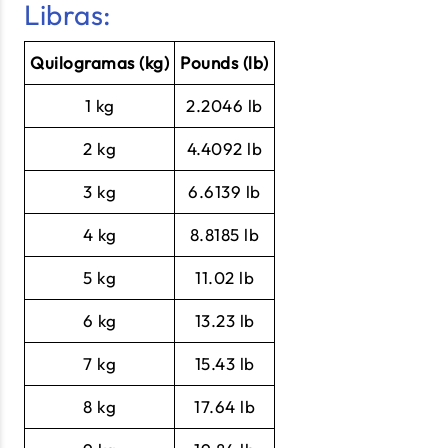
Libras:
Quilogramas (kg)
Pounds (lb)
1 kg
2.2046 lb
2 kg
4.4092 lb
3 kg
6.6139 lb
4 kg
8.8185 lb
5 kg
11.02 lb
6 kg
13.23 lb
7 kg
15.43 lb
8 kg
17.64 lb