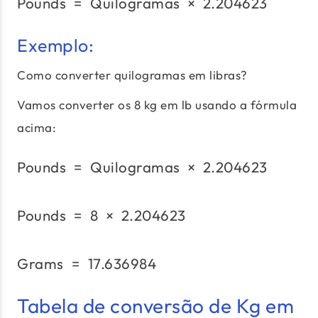
Pounds
=
Quilogramas
\text{Pounds}\;=\;\tex
×
2.204623
Exemplo:
Como converter quilogramas em libras?
Vamos converter os 8 kg em lb usando a fórmula
acima:
Pounds
=
Quilogramas
\text{Pounds}\;=\;\tex
×
2.204623
Pounds
=
8
×
2.204623
\text{Pounds}\;=\;8\;×
Grams
=
17.636984
\text{Grams}\;=\;17.6
Tabela de conversão de Kg em