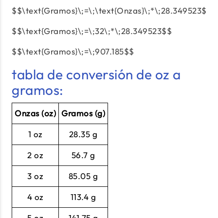
$$\text{Gramos}\;=\;\text{Onzas}\;*\;28.349523$$
$$\text{Gramos}\;=\;32\;*\;28.349523$$
$$\text{Gramos}\;=\;907.185$$
tabla de conversión de oz a
gramos:
Onzas (oz)
Gramos (g)
1 oz
28.35 g
2 oz
56.7 g
3 oz
85.05 g
4 oz
113.4 g
5 oz
141.75 g