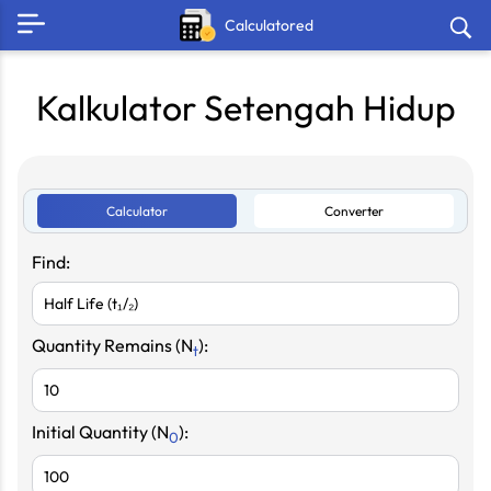
Calculatored
Kalkulator Setengah Hidup
Calculator
Converter
Find:
Quantity Remains (N
):
t
Initial Quantity (N
):
0