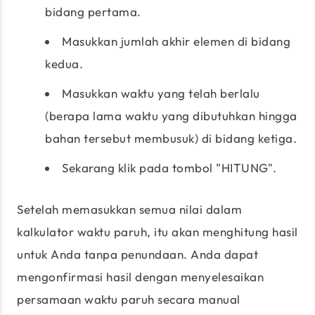
bidang pertama.
Masukkan jumlah akhir elemen di bidang
kedua.
Masukkan waktu yang telah berlalu
(berapa lama waktu yang dibutuhkan hingga
bahan tersebut membusuk) di bidang ketiga.
Sekarang klik pada tombol "HITUNG".
Setelah memasukkan semua nilai dalam
kalkulator waktu paruh, itu akan menghitung hasil
untuk Anda tanpa penundaan. Anda dapat
mengonfirmasi hasil dengan menyelesaikan
persamaan waktu paruh secara manual