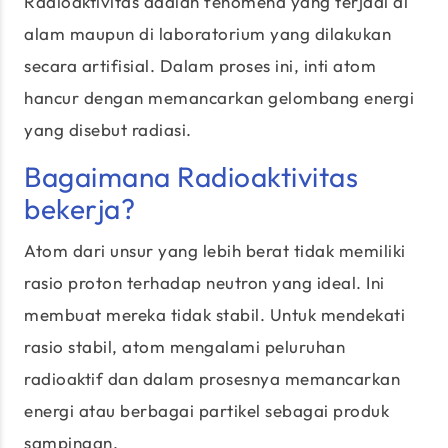
Radioaktivitas adalah fenomena yang terjadi di
alam maupun di laboratorium yang dilakukan
secara artifisial. Dalam proses ini, inti atom
hancur dengan memancarkan gelombang energi
yang disebut radiasi.
Bagaimana Radioaktivitas
bekerja?
Atom dari unsur yang lebih berat tidak memiliki
rasio proton terhadap neutron yang ideal. Ini
membuat mereka tidak stabil. Untuk mendekati
rasio stabil, atom mengalami peluruhan
radioaktif dan dalam prosesnya memancarkan
energi atau berbagai partikel sebagai produk
sampingan.