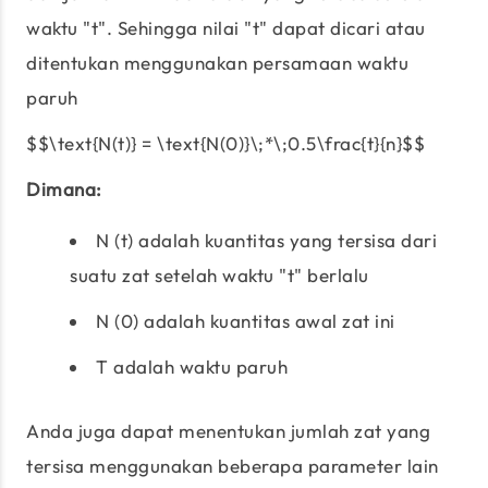
waktu "t". Sehingga nilai "t" dapat dicari atau
ditentukan menggunakan persamaan waktu
paruh
$$\text{N(t)} = \text{N(0)}\;*\;0.5\frac{t}{n}$$
Dimana:
N (t) adalah kuantitas yang tersisa dari
suatu zat setelah waktu "t" berlalu
N (0) adalah kuantitas awal zat ini
T adalah waktu paruh
Anda juga dapat menentukan jumlah zat yang
tersisa menggunakan beberapa parameter lain