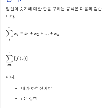
일련의 숫자에 대한 합을 구하는 공식은 다음과 같습
니다.
n
\sum_{i}^{n} x_{i} = x_{1}
∑
=
+
+
...
+
x
x
x
x
1
2
i
n
i
n
{\sum _{i=0}^n\left[f\le
∑
[
(
)
]
f
x
=
0
i
어디,
내가 하한선이야
n은 상한