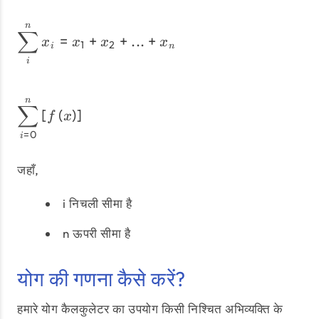
n
\sum_{i}^{n} x_{i} = x_{1}
∑
=
+
+
...
+
x
x
x
x
1
2
i
n
i
n
{\sum _{i=0}^n\left[f\le
∑
[
(
)
]
f
x
=
0
i
जहाँ,
i निचली सीमा है
n ऊपरी सीमा है
योग की गणना कैसे करें?
हमारे योग कैलकुलेटर का उपयोग किसी निश्चित अभिव्यक्ति के