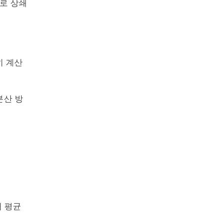
로 상쇄
히 계산
분산 방
frac{(\sum x)^2}{N}}{N- 1}
서 평균