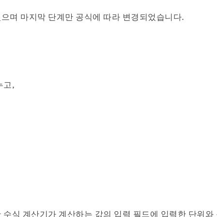
었으며 마지막 단계만 공식에 따라 변경되었습니다.
σ^2\;\text{(샘플)}\;=\;\frac{\sum x^2\;-\;\
누고,
σ^2\;\text{(샘플)}\;=\;\frac{\sum x^2\;-\;\
=\;\frac{37880}{4}\;=\;9470
 수식 계산기가 계산하는 값의 입력 필드에 입력한 단위와