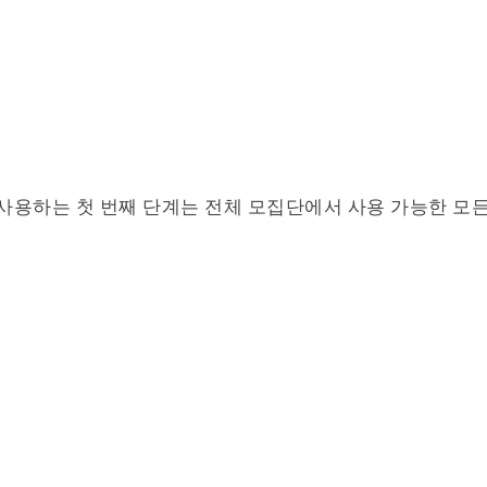
σ^2\;=\;\frac{\sum x^2\;-\;\frac{(\sum x)
 사용하는 첫 번째 단계는 전체 모집단에서 사용 가능한 모
\sum x\;=\;1390