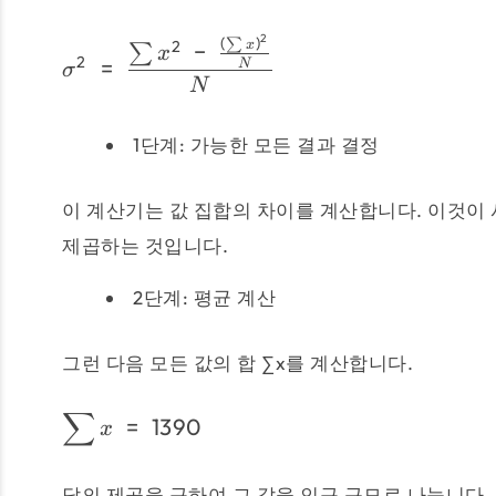
2
(
)
∑
2
−
x
∑
x
2
=
N
σ
N
1단계: 가능한 모든 결과 결정
이 계산기는 값 집합의 차이를 계산합니다. 이것이
제곱하는 것입니다.
2단계: 평균 계산
그런 다음 모든 값의 합 ∑x를 계산합니다.
∑
=
1390
x
답의 제곱을 구하여 그 값을 인구 규모로 나눕니다.