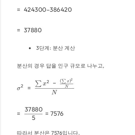
=
424300–386420
=
37880
3단계: 분산 계산
분산의 경우 답을 인구 규모로 나누고,
2
(
)
∑
2
−
x
∑
x
2
=
N
σ
N
37880
=
=
7576
5
따라서 분산은 7576입니다.