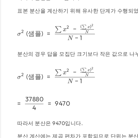
표본 분산을 계산하기 위해 유사한 단계가 수행되
2
(
)
∑
2
−
x
∑
x
2
(
샘플
)
=
N
σ
−
1
N
분산의 경우 답을 모집단 크기보다 작은 값으로 나
2
(
)
∑
2
−
x
∑
x
2
(
샘플
)
=
N
σ
−
1
N
37880
=
=
9470
4
따라서 분산은 9470입니다.
분산 계산에는 제곱 편차가 포함되므로 단위는 분산