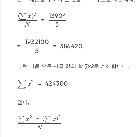
2
2
(
)
139
0
∑
x
=
5
N
1932100
=
=
386420
5
그런 다음 모든 제곱 값의 합 ∑x2를 계산합니다.
∑
2
=
424300
x
덜다,
2
2
−
(
)
∑
∑
x
x
N