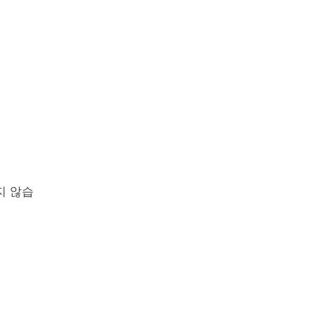
^2}{N}}{N}
지 않습