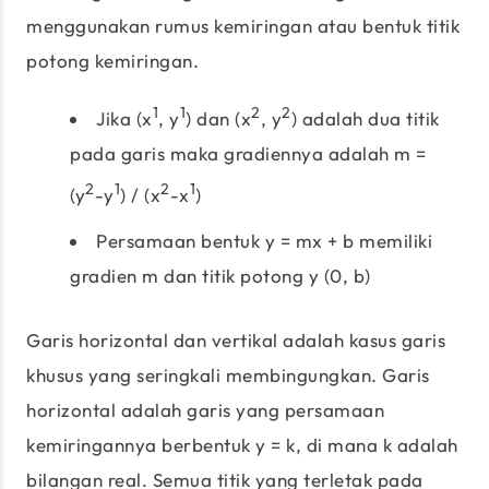
menggunakan rumus kemiringan atau bentuk titik
potong kemiringan.
1
1
2
2
Jika (x
, y
) dan (x
, y
) adalah dua titik
pada garis maka gradiennya adalah m =
2
1
2
1
(y
-y
) / (x
-x
)
Persamaan bentuk y = mx + b memiliki
gradien m dan titik potong y (0, b)
Garis horizontal dan vertikal adalah kasus garis
khusus yang seringkali membingungkan. Garis
horizontal adalah garis yang persamaan
kemiringannya berbentuk y = k, di mana k adalah
bilangan real. Semua titik yang terletak pada