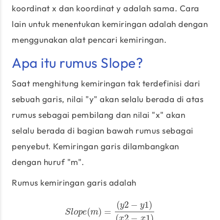
koordinat x dan koordinat y adalah sama. Cara
lain untuk menentukan kemiringan adalah dengan
menggunakan alat pencari kemiringan.
Apa itu rumus Slope?
Saat menghitung kemiringan tak terdefinisi dari
sebuah garis, nilai "y" akan selalu berada di atas
rumus sebagai pembilang dan nilai "x" akan
selalu berada di bagian bawah rumus sebagai
penyebut. Kemiringan garis dilambangkan
dengan huruf "m".
Rumus kemiringan garis adalah
(
2
−
1
)
y
y
(
)
=
S
l
o
p
e
(
m
)
=
(
y
2
−
y
1
)
(
x
2
−
x
1
)
S
l
o
p
e
m
(
2
−
1
)
x
x