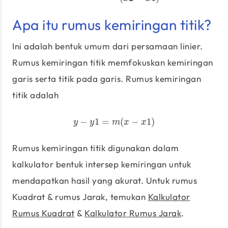
Apa itu rumus kemiringan titik?
Ini adalah bentuk umum dari persamaan linier.
Rumus kemiringan titik memfokuskan kemiringan
garis serta titik pada garis. Rumus kemiringan
titik adalah
−
1
=
(
−
1
)
y
−
y
1
=
m
(
x
−
x
1
)
y
y
m
x
x
Rumus kemiringan titik digunakan dalam
kalkulator bentuk intersep kemiringan untuk
mendapatkan hasil yang akurat. Untuk rumus
Kuadrat & rumus Jarak, temukan
Kalkulator
Rumus Kuadrat
&
Kalkulator Rumus Jarak
.