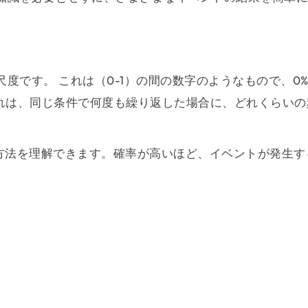
です。 これは（0-1）の間の数字のようなもので、0%
 これは、同じ条件で何度も繰り返した場合に、どれくらい
ける方法を理解できます。確率が高いほど、イベントが発生す
\text{P(A)}\;=\frac{\text{n(E)}}{\text{n(S