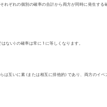
は、それぞれの個別の確率の合計から両方が同時に発生する
ではない) の確率は常に 1 に等しくなります。
れらは互いに素 (または相互に排他的) であり、両方のイベ