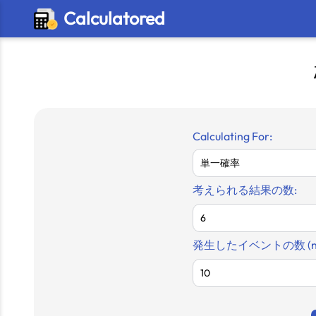
Calculatored
Calculating For:
考えられる結果の数:
発生したイベントの数 (n)