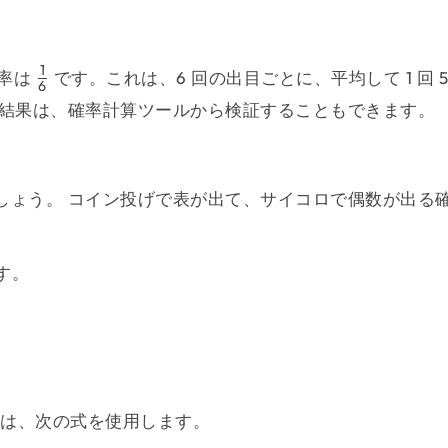
\frac{1}
1
確率は
です。これは、6 回の出目ごとに、平均して 1 回 5
6
{6}
の結果は、確率計算ツールから検証することもできます。
しょう。 コイン投げで表が出て、サイコロで偶数が出る
す。
いては、次の式を使用します。