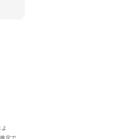
によ
推定で