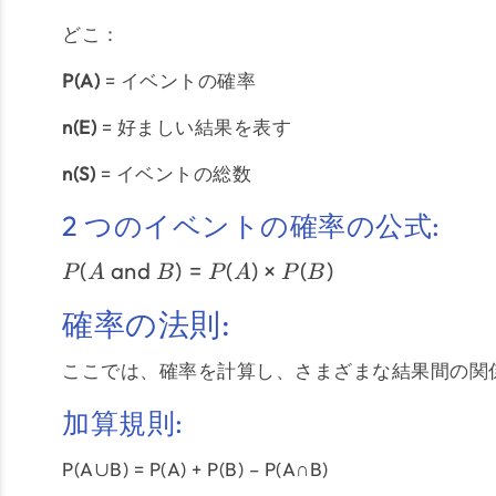
どこ：
P(A)
= イベントの確率
n(E)
= 好ましい結果を表す
n(S)
= イベントの総数
2 つのイベントの確率の公式:
P(A
(
and
)
=
(
)
×
(
)
P
A
B
P
A
P
B
\text{
確率の法則:
and }
B) =
ここでは、確率を計算し、さまざまな結果間の関
P(A)
\times
加算規則:
P(B)
P(A∪B) = P(A) + P(B) – P(A∩B)