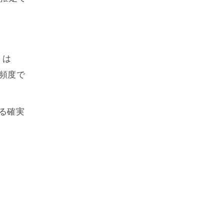
 は
の頻度で
る確実
)}}