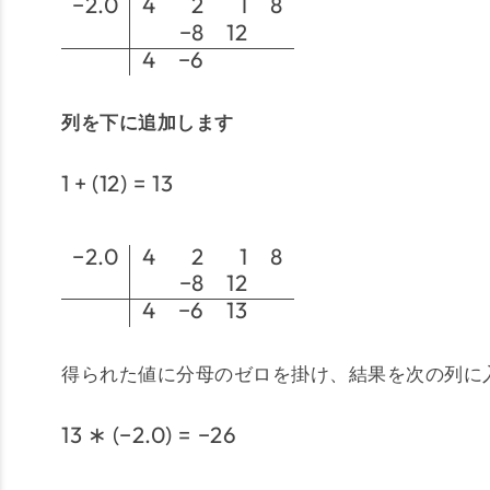
−
2.0
4
2
1
8
−
8
12
4
−
6
列を下に追加します
1
+
(
12
)
=
13
−
2.0
4
2
1
8
−
8
12
4
−
6
13
得られた値に分母のゼロを掛け、結果を次の列に
13
∗
(
−
2.0
)
=
−
26