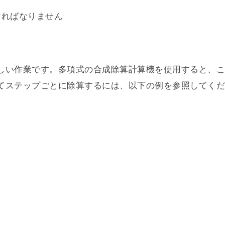
ければなりません
しい作業です。多項式の合成除算計算機を使用すると、こ
てステップごとに除算するには、以下の例を参照してくだ