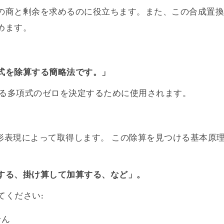
の商と剰余を求めるのに役立ちます。また、この合成置換
めます。
式を除算する簡略法です。」
数) である多項式のゼロを決定するために使用されます。
線形表現によって取得します。 この除算を見つける基本原
する、掛け算して加算する、など」。
てください:
せん