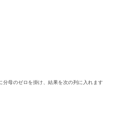
\begin{array}{c|rrrrr}-2.0& 4&2&1&8 \\
に分母のゼロを掛け、結果を次の列に入れます
4 * (-2.0) = -8
\begin{array}{c|rrrrr}-2.0&4&2&1&8\\&