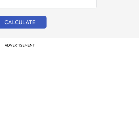
CALCULATE
ADVERTISEMENT