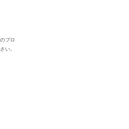
のプロ
さい。