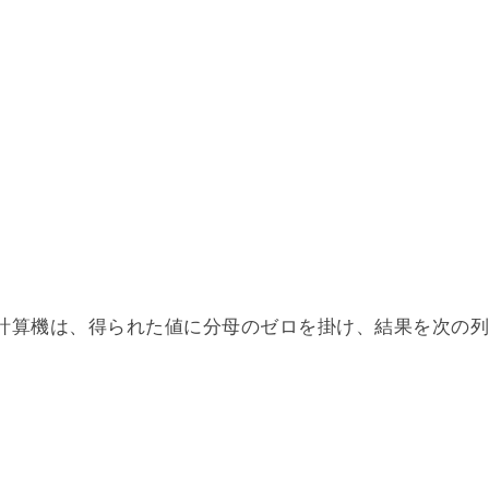
2 + (-8) = -6
\begin{array}{c|rrrrr}-2.0&4&2&1&8\\&
計算機は、得られた値に分母のゼロを掛け、結果を次の列
-6 * (-2.0) = 12