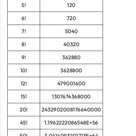
5!
120
6!
720
7!
5040
8!
40320
9!
362880
10!
3628800
12!
479001600
15!
1307674368000
20!
2432902008176640000
45!
1.1962222086548E+56
50!
3.0414093201713E+64