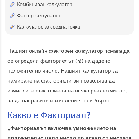
Комбиниран калкулатор
Фактор калкулатор
Калкулатор за средна точка
Нашият онлайн факторен калкулатор помага да
се определи факториелът (n!) на дадено
положително число. Нашият калкулатор за
намиране на факториели ви позволява да
изчислите факториели на всяко реално число,
за да направите изчислението си бързо.
Какво е Факториал?
„Факториалът включва умножението на
положително цяло число по всяко от числата