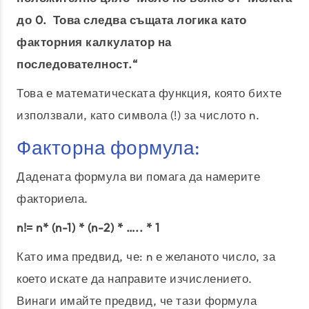
до 0. Това следва същата логика като
факторния калкулатор на
последователност.“
Това е математическата функция, която бихте
използвали, като символа (!) за числото n.
Факторна формула:
Дадената формула ви помага да намерите
факториела.
n!= n* (n-1) * (n-2) * ….. * 1
Като има предвид, че: n е желаното число, за
което искате да направите изчислението.
Винаги имайте предвид, че тази формула