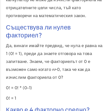
отрицателните цели числа, тъй като
противоречи на математическия закон.
Съществува ли нулев
факториел?
Да, винаги имайте предвид, че нула е равна на
1 (0! = 1), преди да знаете отговора на това
запитване. Знаем, че факториелът от 0 е
възможен само когато n>0, така че как да
изчислим факториела от 0?
0! = 0! * (0-1)
0! = 1
Какво е 4 факторно средно?