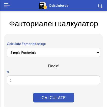
Calculatored
Факториален калкулатор
Calculate Factorials using:
Find n!
n
CALCULATE