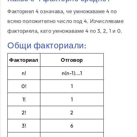
Факториел 4 означава, че умножаваме 4 по
всяко положително число под 4. Изчисляваме
факториела, като умножаваме 4 по 3, 2, 1 и 0.
Общи факториали:
Факториал
Отговор
n!
n(n-1)...1
0!
1
1!
1
2!
2
3!
6