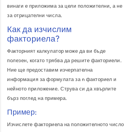
винаги е приложима за цели положителни, а не
за отрицателни числа.
Как да изчислим
факториела?
Факторният калкулатор може да ви бъде
полезен, когато трябва да решите факториели.
Ние ще предоставим изчерпателна
информация за формулата за n факториел и
нейното приложение. Струва си да хвърлите
бърз поглед на примера.
Пример:
Изчислете факториела на положителното число