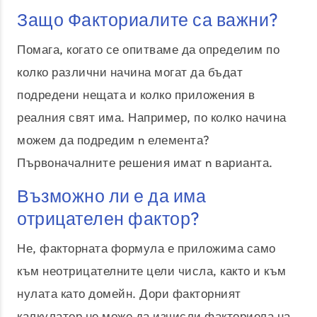
Защо Факториалите са важни?
Помага, когато се опитваме да определим по
колко различни начина могат да бъдат
подредени нещата и колко приложения в
реалния свят има. Например, по колко начина
можем да подредим n елемента?
Първоначалните решения имат n варианта.
Възможно ли е да има
отрицателен фактор?
Не, факторната формула е приложима само
към неотрицателните цели числа, както и към
нулата като домейн. Дори факторният
калкулатор не може да изчисли факториела на