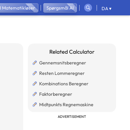
I Matematikløser
Spørgsmål AI
DA ▾
Related Calculator
Gennemsnitsberegner
Resten Lommeregner
Kombinations Beregner
Faktorberegner
Midtpunkts Regnemaskine
ADVERTISEMENT