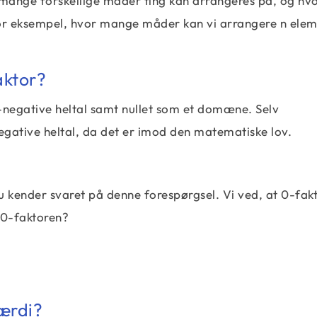
mange forskellige måder ting kan arrangeres på, og hv
 For eksempel, hvor mange måder kan vi arrangere n ele
aktor?
e-negative heltal samt nullet som et domæne. Selv
egative heltal, da det er imod den matematiske lov.
ør du kender svaret på denne forespørgsel. Vi ved, at 0-fak
 0-faktoren?
værdi?