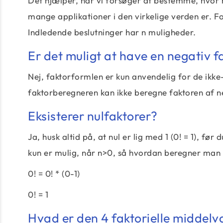
Det hjælper, når vi forsøger at bestemme, hvor 
mange applikationer i den virkelige verden er.
Indledende beslutninger har n muligheder.
Er det muligt at have en negativ f
Nej, faktorformlen er kun anvendelig for de ikk
faktorberegneren kan ikke beregne faktoren af n
Eksisterer nulfaktorer?
Ja, husk altid på, at nul er lig med 1 (0! = 1), f
kun er mulig, når n>0, så hvordan beregner man
0! = 0! * (0-1)
0! = 1
Hvad er den 4 faktorielle middel