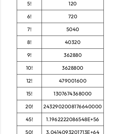
5!
120
6!
720
7!
5040
8!
40320
9!
362880
10!
3628800
12!
479001600
15!
1307674368000
20!
2432902008176640000
45!
1.1962222086548E+56
50!
3.0414093201713E+64