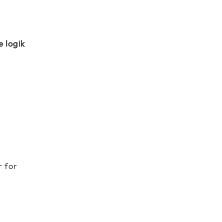
e logik
r for