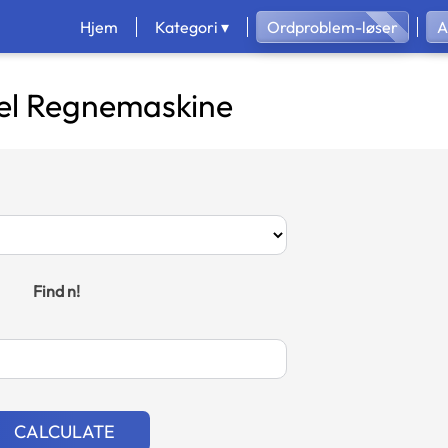
Hjem
Kategori ▾
Ordproblem-løser
A
iel Regnemaskine
Find n!
CALCULATE