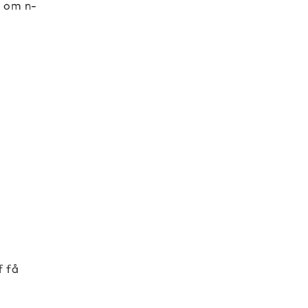
n om n-
f få