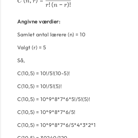
C
n
r
!
(
−
)
!
r
n
r
Angivne værdier:
Samlet antal lærere (n) = 10
Valgt (r) = 5
Så,
C(10,5) = 10!/5!(10-5)!
C(10,5) = 10!/5!(5)!
C(10,5) = 10*9*8*7*6*5!/5!(5)!
C(10,5) = 10*9*8*7*6/5!
C(10,5) = 10*9*8*7*6/5*4*3*2*1
C(10,5) = 30240/120