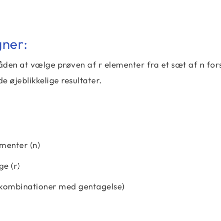
gner:
en at vælge prøven af r elementer fra et sæt af n fors
de øjeblikkelige resultater.
menter (n)
e (r)
, kombinationer med gentagelse)