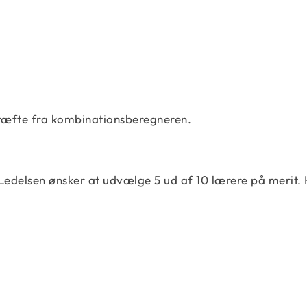
kræfte fra kombinationsberegneren.
 Ledelsen ønsker at udvælge 5 ud af 10 lærere på merit.
C\left(n,r\right) = \dfrac{n!}{r!\left(n-r\ri