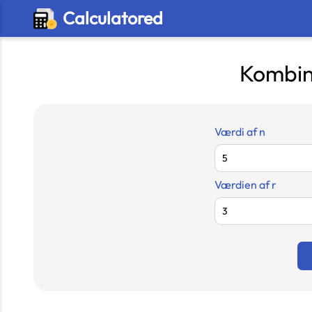
Calculatored
Kombin
Værdi af n
Værdien af r