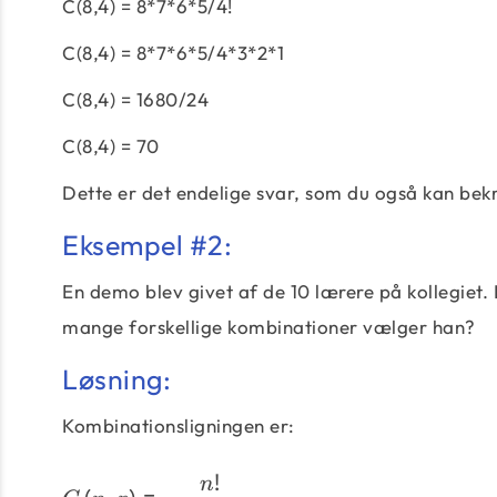
C(8,4) = 8*7*6*5/4!
C(8,4) = 8*7*6*5/4*3*2*1
C(8,4) = 1680/24
C(8,4) = 70
Dette er det endelige svar, som du også kan be
Eksempel #2:
En demo blev givet af de 10 lærere på kollegiet.
mange forskellige kombinationer vælger han?
Løsning:
Kombinationsligningen er:
!
n
(
,
)
=