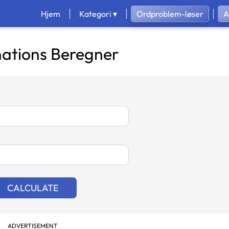
Hjem
Kategori ▾
Ordproblem-løser
A
ations Beregner
CALCULATE
ADVERTISEMENT