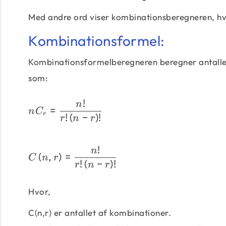
Med andre ord viser kombinationsberegneren, hv
Kombinationsformel:
Kombinationsformelberegneren beregner antallet
som:
!
n
=
n
C
r
!
(
−
)
!
r
n
r
!
n
(
,
)
=
C
n
r
!
(
−
)
!
r
n
r
Hvor,
C(n,r) er antallet af kombinationer.