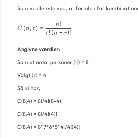
Som vi allerede ved, at formlen for kombinatione
!
n
(
,
)
=
C
n
r
!
(
−
)
!
r
n
r
Angivne værdier:
Samlet antal personer (n) = 8
Valgt (r) = 4
Så vi har,
C(8,4) = 8!/4!(8-4)!
C(8,4) = 8!/4!(4)!
C(8,4) = 8*7*6*5*4!/4!(4)!