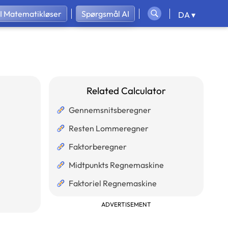
I Matematikløser
Spørgsmål AI
DA ▾
Related Calculator
Gennemsnitsberegner
Resten Lommeregner
Faktorberegner
Midtpunkts Regnemaskine
Faktoriel Regnemaskine
ADVERTISEMENT