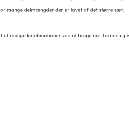
or mange delmængder der er lavet af det større sæt.
 af mulige kombinationer ved at bruge ncr-formlen gi
nC_{r} = \dfrac{n!}{r!\left(n-r\right)!}
C\left(n,r\right) = \dfrac{n!}{r!\left(n-r\ri