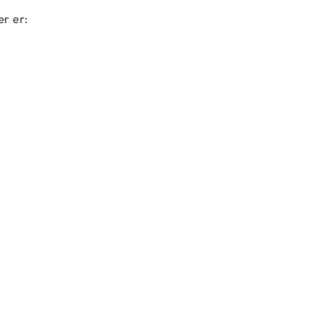
r er:
C\left(n,r\right) = \dfrac{n!}{r!\left(n-r\ri