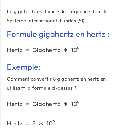
Le gigahertz est l'unité de fréquence dans le
Système international d'unités (SI).
Formule gigahertz en hertz :
9
Hertz
=
Gigahertz
∗
\text{Hertz}\;=\;\text{
1
0
Exemple:
Comment convertir 8 gigahertz en hertz en
utilisant la formule ci-dessus ?
9
Hertz
=
Gigahertz
∗
\text{Hertz}\;=\;\text{
1
0
9
Hertz
=
8
∗
1
0
\text{Hertz}\;=\;8\;*\;