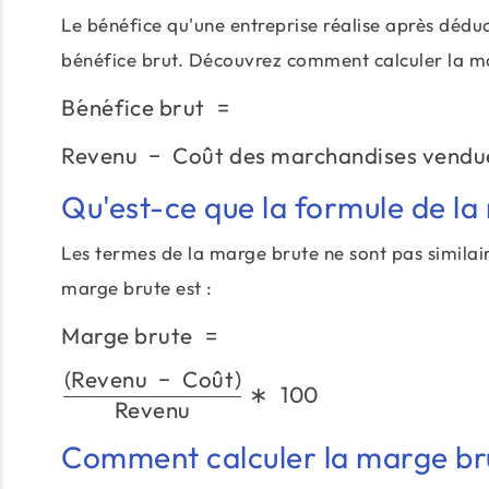
Le bénéfice qu'une entreprise réalise après déduc
bénéfice brut. Découvrez comment calculer la mar
B
e
ˊ
n
e
ˊ
fice brut
=
Revenu
−
Co
u
ˆ
t des marchandises vendu
Qu'est-ce que la formule de la
Les termes de la marge brute ne sont pas simila
marge brute est :
Marge brute
=
(
Revenu
−
Co
u
ˆ
t
)
∗
100
Revenu
Comment calculer la marge br