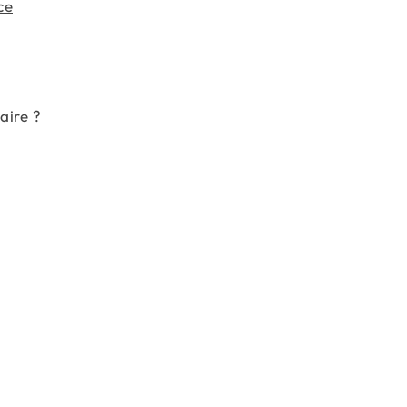
ce
aire ?