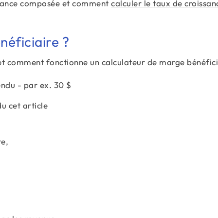
issance composée et comment
calculer le taux de croissan
éficiaire ?
et comment fonctionne un calculateur de marge bénéfici
endu - par ex. 30 $
 cet article
e,
\text{Bénéfice brut}\;=\;
\text{Revenu}\;-\;\text{Coût}
\text{50}\;-\;\text{30}\;=\;\text{20}