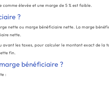
e comme élevée et une marge de 5 % est faible.
iaire ?
ge nette ou marge bénéficiaire nette. La marge bénéfic
iaire nette.
 avant les taxes, pour calculer le montant exact de la 
ette fin.
 marge bénéficiaire ?
te :
\text{Formule de marge bénéficiaire}\;=\
\frac{\text{Bénéfice net}}{ Revenu total}