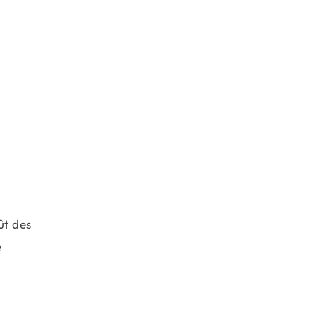
ût des
e