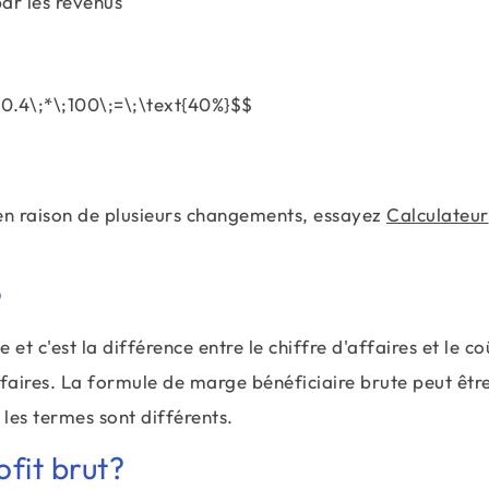
par les revenus
\frac{\text{20}}{\text{50}}\;=\;0.4
0.4\;*\;100\;=\;\text{40%}$$
f en raison de plusieurs changements, essayez
Calculateur
?
 c'est la différence entre le chiffre d'affaires et le co
ffaires. La formule de marge bénéficiaire brute peut êtr
les termes sont différents.
ofit brut?