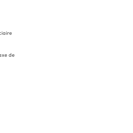
iaire
taxe de
;
\;*\;100