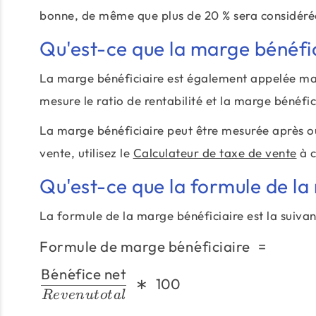
bonne, de même que plus de 20 % sera considéré
Qu'est-ce que la marge bénéfic
La marge bénéficiaire est également appelée mar
mesure le ratio de rentabilité et la marge bénéfic
La marge bénéficiaire peut être mesurée après ou
vente, utilisez le
Calculateur de taxe de vente
à c
Qu'est-ce que la formule de la
La formule de la marge bénéficiaire est la suivan
Formule de marge b
e
ˊ
n
e
ˊ
ficiaire
=
B
e
ˊ
n
e
ˊ
fice net
∗
100
R
e
v
e
n
u
t
o
t
a
l