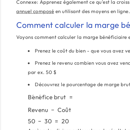
Connexe: Apprenez également ce qu'est la cro
annuel composé
en utilisant des moyens en ligne.
Comment calculer la marge bén
Voyons comment calculer la marge bénéficiaire 
Prenez le coût du bien - que vous avez v
Prenez le revenu combien vous avez vendu
par ex. 50 $
Découvrez le pourcentage de marge brut
B
e
ˊ
n
e
ˊ
fice brut
=
Revenu
−
Co
u
ˆ
t
50
−
30
=
20