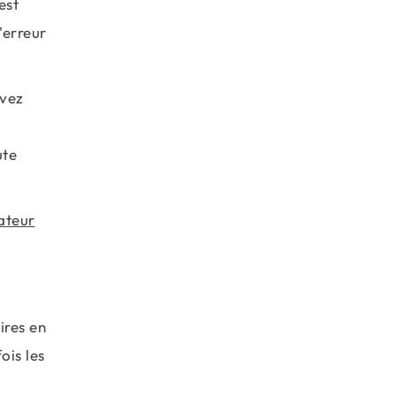
est
'erreur
avez
ute
ateur
ires en
ois les