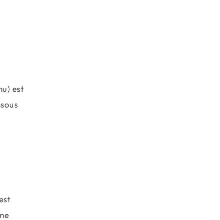
nu) est
ssous
;*\;100
est
mme