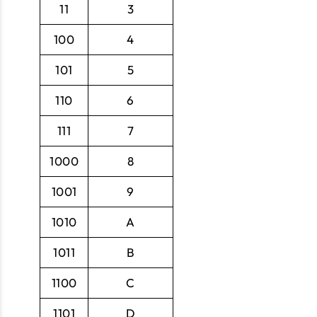
11
3
100
4
101
5
110
6
111
7
1000
8
1001
9
1010
A
1011
B
1100
C
1101
D