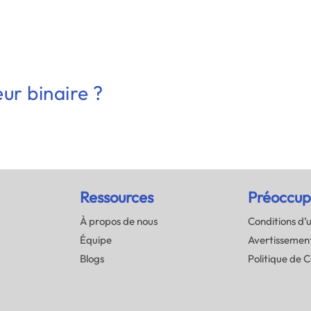
ur binaire ?
Ressources
Préoccup
À propos de nous
Conditions d’u
Équipe
Avertissement
Blogs
Politique de C