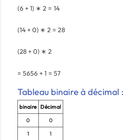
(
6
+
1
)
∗
2
=
14
(
14
+
0
)
∗
2
=
28
(
28
+
0
)
∗
2
=
5656
+
1
=
57
Tableau binaire à décimal :
binaire
Décimal
0
0
1
1