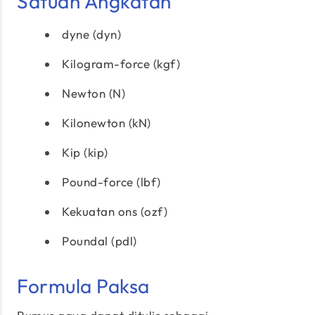
Satuan Angkatan
dyne (dyn)
Kilogram-force (kgf)
Newton (N)
Kilonewton (kN)
Kip (kip)
Pound-force (lbf)
Kekuatan ons (ozf)
Poundal (pdl)
Formula Paksa