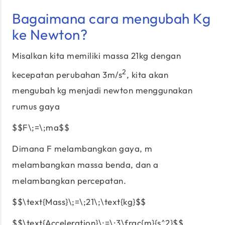
Bagaimana cara mengubah Kg
ke Newton?
Misalkan kita memiliki massa 21kg dengan
2
kecepatan perubahan 3m/s
, kita akan
mengubah kg menjadi newton menggunakan
rumus gaya
$$F\;=\;ma$$
Dimana F melambangkan gaya, m
melambangkan massa benda, dan a
melambangkan percepatan.
$$\text{Mass}\;=\;21\;\text{kg}$$
$$\text{Acceleration}\;=\;3\frac{m}{s^2}$$