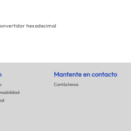
onvertidor hexadecimal
n
Mantente en contacto
o
Contáctenos
nsabilidad
dad