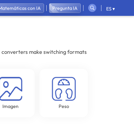
Matemáticas con IA
Pregunta IA
ES ▾
ese converters make switching formats
Imagen
Peso