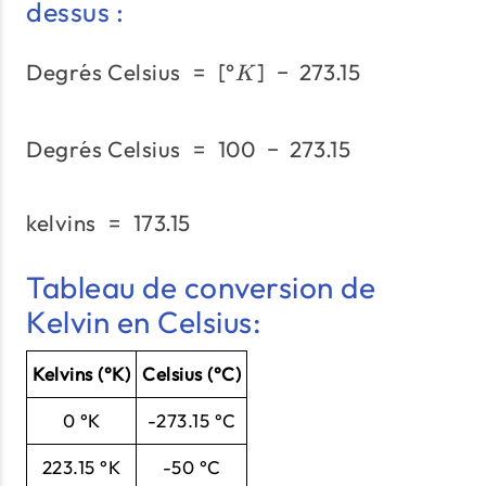
dessus :
Degr
e
ˊ
s Celsius
=
[
°
\text{Degrés Celsius}\;=
]
−
273.15
K
Degr
e
ˊ
s Celsius
=
100
\text{Degrés Celsius}\;
−
273.15
kelvins
=
173.15
\text{kelvins}\;=\;173.15
Tableau de conversion de
Kelvin en Celsius:
Kelvins (°K)
Celsius (°C)
0 °K
-273.15 °C
223.15 °K
-50 °C