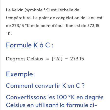
Le Kelvin (symbole °K) est l'échelle de
température. Le point de congélation de l'eau est
de 273,15 °K et le point d'ébullition est de 373,15
°K.
Formule K à C :
Degrees Celsius
=
[
°
\text{Degrees Celsius}\;
]
−
273.15
K
Exemple:
Comment convertir K en C ?
Convertissons les 100 °K en degrés
Celsius en utilisant la formule ci-